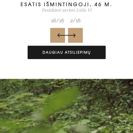
ESATIS IŠMINTINGOJI, 46 M.
Pasitikinti savimi Lūšis VI
16/16
2/16
DAUGIAU ATSILIEPIMŲ