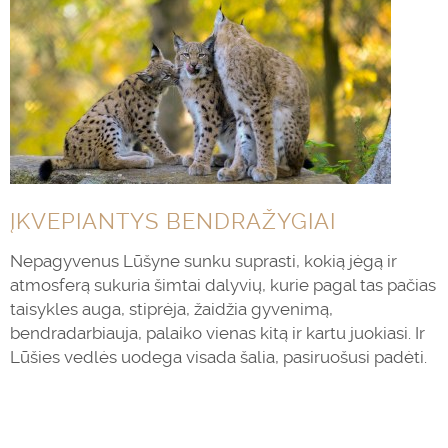
ĮKVEPIANTYS BENDRAŽYGIAI
Nepagyvenus Lūšyne sunku suprasti, kokią jėgą ir
atmosferą sukuria šimtai dalyvių, kurie pagal tas pačias
taisykles auga, stiprėja, žaidžia gyvenimą,
bendradarbiauja, palaiko vienas kitą ir kartu juokiasi. Ir
Lūšies vedlės uodega visada šalia, pasiruošusi padėti.