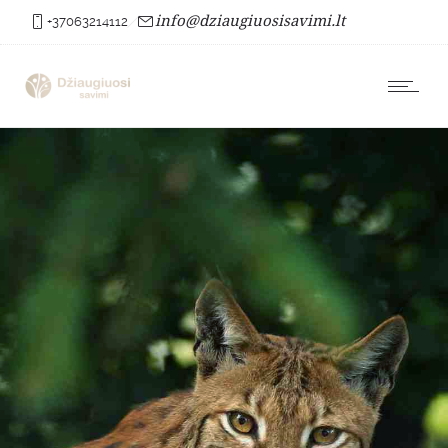
info@dziaugiuosisavimi.lt
+37063214112