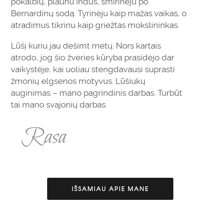
pokalbių, plaunu indus, šmirinėju po
Bernardinų sodą. Tyrinėju kaip mažas vaikas, o
atradimus tikrinu kaip griežtas mokslininkas.
Lūšį kuriu jau dešimt metų. Nors kartais
atrodo, jog šio žvėries kūryba prasidėjo dar
vaikystėje, kai uoliau stengdavausi suprasti
žmonių elgsenos motyvus. Lūšiukų
auginimas – mano pagrindinis darbas. Turbūt
tai mano svajonių darbas.
IŠSAMIAU APIE MANE