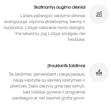
Skatinantys augimo dėsniai
Lūšies pažangos valdymo dėsniai
energizuoja, silpnina atidėliojimą, baimę ir
nuobodulį. Lūšyje natūraliai norisi stengtis.
Yra sakančių, jog Lūšyje smagiau nei
feisbuke.
Įtraukiantis žaidimas
Tai žaidimas, persikeliant į naują pasaulį,
naują valstybę su savitais įstatymais ir
piliečiais. Dalis dalyvių girią taip įsimyli,
kad lūšiškai gyvena ir programai
pasibaigus ar net kasmet grįžta girion.