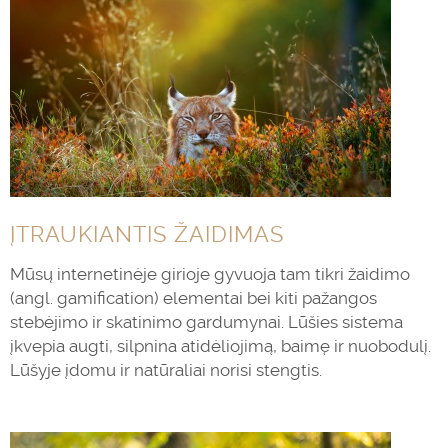
ĮTRAUKIANTIS ŽAIDIMAS
Mūsų internetinėje girioje gyvuoja tam tikri žaidimo
(angl. gamification) elementai bei kiti pažangos
stebėjimo ir skatinimo gardumynai. Lūšies sistema
įkvepia augti, silpnina atidėliojimą, baimę ir nuobodulį.
Lūšyje įdomu ir natūraliai norisi stengtis.