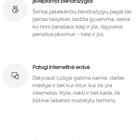
Įkvepiantys bendražygiai
Šimtai palaikančių bendražygių pagal tas
pačias taisykles žaidžia gyvenimą, siekia
ko nors panašaus kaip ir jūs, išgyvena
panašius jausmus – kaip ir jūs.
Patogi internetinė erdvė
Dalyvauti Lūšyje galima namie, darbe,
medyje ir bet kur kitur, kur tik yra
internetas. Ryte, naktį ir bet kada, tik
būtinai laikantis nustatytų terminų.