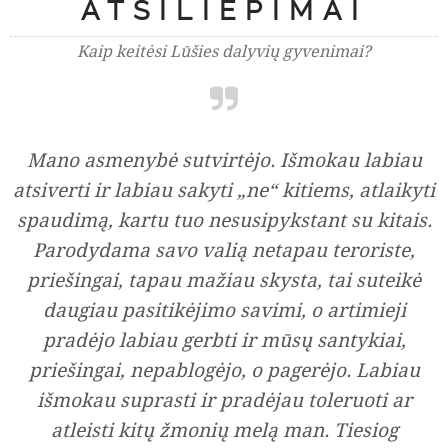
ATSILIEPIMAI
Kaip keitėsi Lūšies dalyvių gyvenimai?
Mano asmenybė sutvirtėjo. Išmokau labiau
atsiverti ir labiau sakyti „ne“ kitiems, atlaikyti
spaudimą, kartu tuo nesusipykstant su kitais.
Parodydama savo valią netapau teroriste,
priešingai, tapau mažiau skysta, tai suteikė
daugiau pasitikėjimo savimi, o artimieji
pradėjo labiau gerbti ir mūsų santykiai,
priešingai, nepablogėjo, o pagerėjo. Labiau
išmokau suprasti ir pradėjau toleruoti ar
atleisti kitų žmonių melą man. Tiesiog