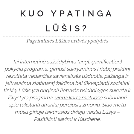
KUO YPATINGA
LŪŠIS?
Pagrindinės Lūšies erdvės ypatybės
Tai internetinė sužaidybinta (angl. gamification)
pokyčių programa, gimusi sukryžminus į riebų praktinį
rezultatą vedančias savianalizės užduotis, pažangą ir
įsitraukimą skatinantį žaidimą bei (į)kvepiantį socialinį
tinklą. Lūšis yra originali lietuvės psichologės sukurta ir
išvystyta programa,
vieną kartą metuose
suburianti
apie tūkstantį atranką perėjusių žmonių. Šiuo metu
mūsų girioje įsikūrusios dviejų veislių Lūšys –
Pasitikinti savimi ir Kasdienė.