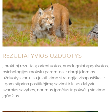
REZULTATYVIOS UŽDUOTYS
Į praktinį rezultatą orientuotos, nuodugniai apgalvotos,
psichologijos mokslu paremtos ir dargi įdomios
užduotys kartu su jų atlikimo strategija visapusiškai ir
ilgam stiprina pasitikėjimą savimi ir kitas dalyviui
svarbias savybes, norimus įpročius ir pokyčių siekimo
įgūdžius.