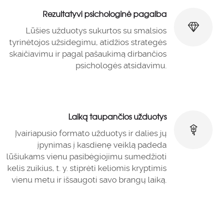
Rezultatyvi psichologinė pagalba
Lūšies užduotys sukurtos su smalsios
tyrinėtojos užsidegimu, atidžios strategės
skaičiavimu ir pagal pašaukimą dirbančios
psichologės atsidavimu.
Laiką taupančios užduotys
Įvairiapusio formato užduotys ir dalies jų
įpynimas į kasdienę veiklą padeda
lūšiukams vienu pasibėgiojimu sumedžioti
kelis zuikius, t. y. stiprėti keliomis kryptimis
vienu metu ir išsaugoti savo brangų laiką.