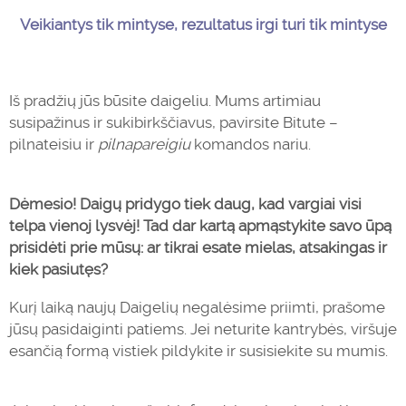
Veikiantys tik mintyse, rezultatus irgi turi tik mintyse
Iš pradžių jūs būsite daigeliu. Mums artimiau
susipažinus ir sukibirkščiavus, pavirsite Bitute –
pilnateisiu ir
pilnapareigiu
komandos nariu.
Dėmesio! Daigų pridygo tiek daug, kad vargiai visi
telpa vienoj lysvėj! Tad dar kartą apmąstykite savo ūpą
prisidėti prie mūsų: ar tikrai esate mielas, atsakingas ir
kiek pasiutęs?
Kurį laiką naujų Daigelių negalėsime priimti, prašome
jūsų pasidaiginti patiems. Jei neturite kantrybės, viršuje
esančią formą vistiek pildykite ir susisiekite su mumis.