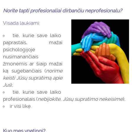
Norite tapti profesionaliai dirbančiu neprofesionalu?
Visada laukiami:
tie, kurie save laiko
paprastais, mažai
psichologijoje
nusimanančiais
žmonėmis ar šiaip mažai
ką sugebančiais (
norime
keisti Jūsų supratimą apie
Jus
);
tie, kurie save laiko
profesionalais (
nebijokite, Jūsų supratimo nekeisime
);
ir visi likę.
Kuo mes ypatingi?