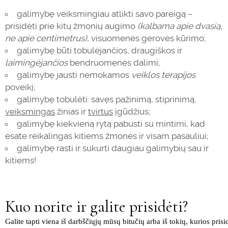
galimybę veiksmingiau atlikti savo pareigą –
prisidėti prie kitų žmonių augimo
(kalbama apie dvasią,
ne apie centimetrus)
, visuomenės gerovės kūrimo;
galimybę būti tobulėjančios, draugiškos ir
laimingėjančios
bendruomenės dalimi;
galimybę jausti nemokamos
veiklos terapijos
poveikį;
galimybę tobulėti: savęs pažinimą, stiprinimą,
veiksmingas
žinias ir
tvirtus
įgūdžius;
galimybę kiekvieną rytą pabusti su mintimi, kad
esate reikalingas kitiems žmonės ir visam pasauliui;
galimybę rasti ir sukurti daugiau galimybių sau ir
kitiems!