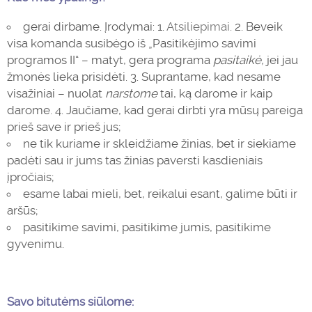
gerai dirbame. Įrodymai: 1.
Atsiliepimai.
2. Beveik
visa komanda susibėgo iš „Pasitikėjimo savimi
programos II“ – matyt, gera programa
pasitaikė,
jei jau
žmonės lieka prisidėti. 3. Suprantame, kad nesame
visažiniai – nuolat
narstome
tai, ką darome ir kaip
darome. 4. Jaučiame, kad gerai dirbti yra mūsų pareiga
prieš save ir prieš jus;
ne tik kuriame ir skleidžiame žinias, bet ir siekiame
padėti sau ir jums tas žinias paversti kasdieniais
įpročiais;
esame labai mieli, bet, reikalui esant, galime būti ir
aršūs;
pasitikime savimi, pasitikime jumis, pasitikime
gyvenimu.
Savo bitutėms siūlome: