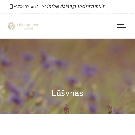
info@dziaugiuosisavimi.lt
+37063214112
Lūšynas