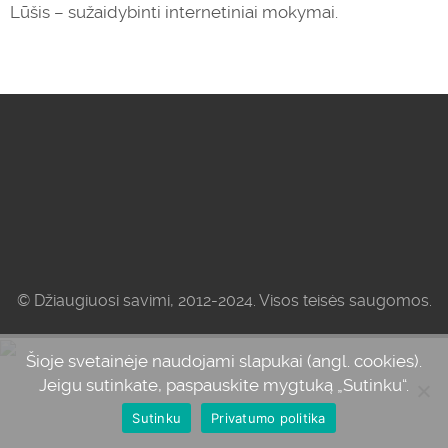
Lūšis – sužaidybinti internetiniai mokymai.
© Džiaugiuosi savimi, 2012-2024. Visos teisės saugomos.
Šioje svetainėje naudojami slapukai (angl. cookies).
Jeigu sutinkate, paspauskite mygtuką „Sutinku“.
Sutinku
Privatumo politika