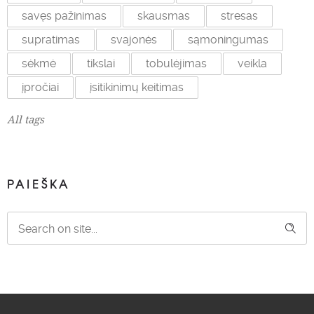
savęs pažinimas
skausmas
stresas
supratimas
svajonės
sąmoningumas
sėkmė
tikslai
tobulėjimas
veikla
įpročiai
įsitikinimų keitimas
All tags
PAIEŠKA