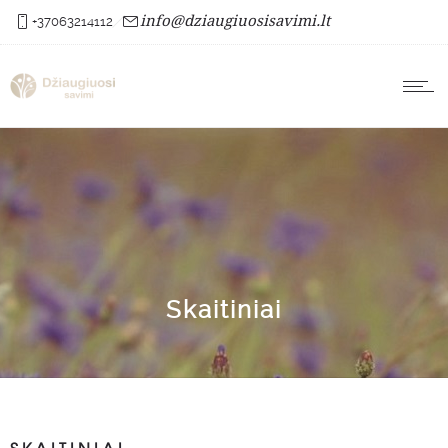
info@dziaugiuosisavimi.lt
+37063214112
Skaitiniai