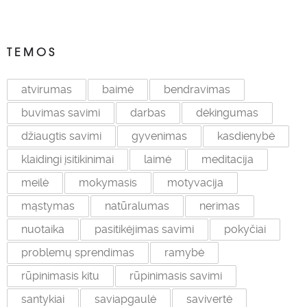
TEMOS
atvirumas
baimė
bendravimas
buvimas savimi
darbas
dėkingumas
džiaugtis savimi
gyvenimas
kasdienybė
klaidingi įsitikinimai
laimė
meditacija
meilė
mokymasis
motyvacija
mąstymas
natūralumas
nerimas
nuotaika
pasitikėjimas savimi
pokyčiai
problemų sprendimas
ramybė
rūpinimasis kitu
rūpinimasis savimi
santykiai
saviapgaulė
savivertė