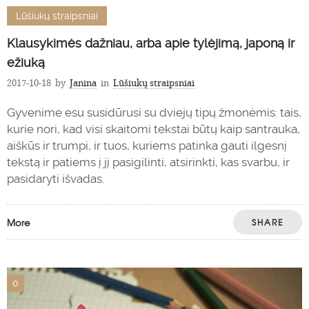
Lūšiukų straipsniai
Klausykimės dažniau, arba apie tylėjimą, japoną ir
ežiuką
2017-10-18
by
Janina
in
Lūšiukų straipsniai
Gyvenime esu susidūrusi su dviejų tipų žmonėmis: tais,
kurie nori, kad visi skaitomi tekstai būtų kaip santrauka,
aiškūs ir trumpi, ir tuos, kuriems patinka gauti ilgesnį
tekstą ir patiems į jį pasigilinti, atsirinkti, kas svarbu, ir
pasidaryti išvadas.
More
SHARE
0