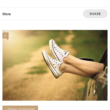
More
SHARE
0
Lūšiukų straipsniai