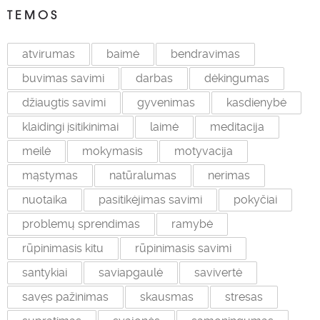
TEMOS
atvirumas
baimė
bendravimas
buvimas savimi
darbas
dėkingumas
džiaugtis savimi
gyvenimas
kasdienybė
klaidingi įsitikinimai
laimė
meditacija
meilė
mokymasis
motyvacija
mąstymas
natūralumas
nerimas
nuotaika
pasitikėjimas savimi
pokyčiai
problemų sprendimas
ramybė
rūpinimasis kitu
rūpinimasis savimi
santykiai
saviapgaulė
savivertė
savęs pažinimas
skausmas
stresas