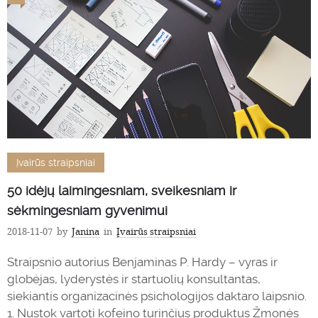
Įvairūs straipsniai
50 idėjų laimingesniam, sveikesniam ir
sėkmingesniam gyvenimui
2018-11-07
by
Janina
in
Įvairūs straipsniai
Straipsnio autorius Benjaminas P. Hardy – vyras ir
globėjas, lyderystės ir startuolių konsultantas,
siekiantis organizacinės psichologijos daktaro laipsnio.
1. Nustok vartoti kofeino turinčius produktus Žmonės