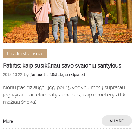
Lūšiukų straipsniai
Patirtis: kaip susikūriau savo svajonių santykius
2018-10-22
by
Janina
in
Lūšiukų straipsniai
Noriu pasidžiaugti, jog per 15 vedybų metų supratau,
jog vyrai - tai tokie patys žmonės, kaip ir moterys (tik
mažiau šneka).
More
SHARE