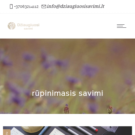
info@dziaugiuosisavimi.lt
+37063214112
rūpinimasis savimi
2