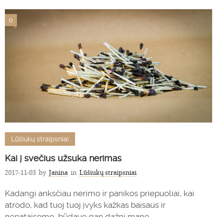
0
Lūšiukų straipsniai
Kai į svečius užsuka nerimas
2017-11-03
by
Janina
in
Lūšiukų straipsniai
Kadangi anksčiau nerimo ir panikos priepuoliai, kai
atrodo, kad tuoj tuoj įvyks kažkas baisaus ir
nepataisomo, būdavo gan dažni mano