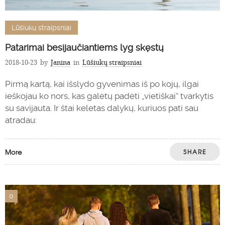
Lūšiukų straipsniai
Patarimai besijaučiantiems lyg skęstų
2018-10-23
by
Janina
in
Lūšiukų straipsniai
Pirmą kartą, kai išslydo gyvenimas iš po kojų, ilgai
ieškojau ko nors, kas galėtų padėti „vietiškai“ tvarkytis
su savijauta. Ir štai keletas dalykų, kuriuos pati sau
atradau:
More
SHARE
0