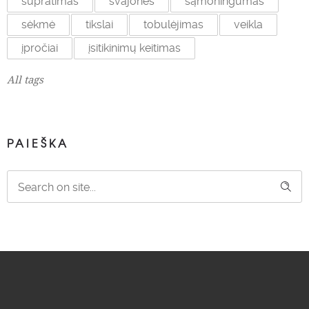
supratimas
svajonės
sąmoningumas
sėkmė
tikslai
tobulėjimas
veikla
įpročiai
įsitikinimų keitimas
All tags
PAIEŠKA