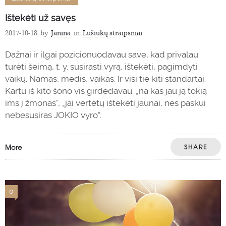
Ištekėti už savęs
2017-10-18
by
Janina
in
Lūšiukų straipsniai
Dažnai ir ilgai pozicionuodavau save, kad privalau
turėti šeimą, t. y. susirasti vyrą, ištekėti, pagimdyti
vaikų. Namas, medis, vaikas. Ir visi tie kiti standartai.
Kartu iš kito šono vis girdėdavau: „na kas jau ją tokią
ims į žmonas“, „jai vertėtų ištekėti jaunai, nes paskui
nebesusiras JOKIO vyro“.
More
SHARE
0