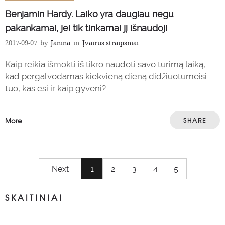
Benjamin Hardy. Laiko yra daugiau negu
pakankamai, jei tik tinkamai jį išnaudoji
2017-09-07
by
Janina
in
Įvairūs straipsniai
Kaip reikia išmokti iš tikro naudoti savo turimą laiką,
kad pergalvodamas kiekvieną dieną didžiuotumeisi
tuo, kas esi ir kaip gyveni?
More
SHARE
Next
1
2
3
4
5
SKAITINIAI