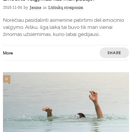
2018-11-04
by
Janina
in
Lūšiukų straipsniai
Norėčiau pasidalinti asmenine patirtimi dėl emocinio
valgymo. Aišku, ilgą laiką tai buvo tik man vienai
žinomas užsiėmimas, kurio labai gėdijausi...
More
SHARE
0