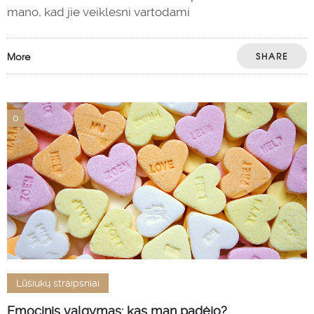
mano, kad jie veiklesni vartodami
More
SHARE
0
Lūšiukų straipsniai
Emocinis valgymas: kas man padėjo?