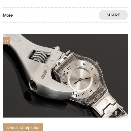
More
SHARE
0
Įvairūs straipsniai