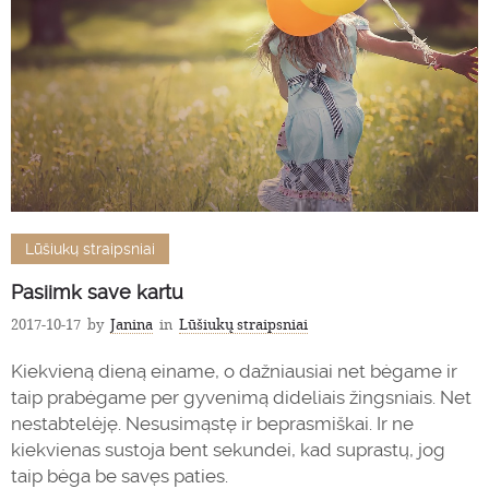
Lūšiukų straipsniai
Pasiimk save kartu
2017-10-17
by
Janina
in
Lūšiukų straipsniai
Kiekvieną dieną einame, o dažniausiai net bėgame ir
taip prabėgame per gyvenimą dideliais žingsniais. Net
nestabtelėję. Nesusimąstę ir beprasmiškai. Ir ne
kiekvienas sustoja bent sekundei, kad suprastų, jog
taip bėga be savęs paties.