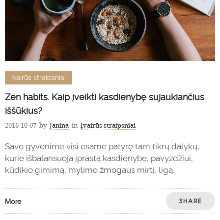
Įvairūs straipsniai
Zen habits. Kaip įveikti kasdienybę sujaukiančius
iššūkius?
2016-10-07
by
Janina
in
Įvairūs straipsniai
Savo gyvenime visi esame patyrę tam tikrų dalykų,
kurie išbalansuoja įprastą kasdienybę, pavyzdžiui,
kūdikio gimimą, mylimo žmogaus mirtį, ligą.
More
SHARE