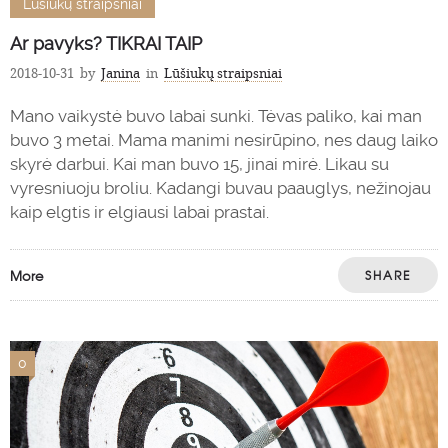
Lūšiukų straipsniai
Ar pavyks? TIKRAI TAIP
2018-10-31
by
Janina
in
Lūšiukų straipsniai
Mano vaikystė buvo labai sunki. Tėvas paliko, kai man
buvo 3 metai. Mama manimi nesirūpino, nes daug laiko
skyrė darbui. Kai man buvo 15, jinai mirė. Likau su
vyresniuoju broliu. Kadangi buvau paauglys, nežinojau
kaip elgtis ir elgiausi labai prastai.
More
SHARE
0