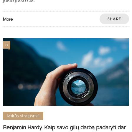
jokio įrašo čia,
More
SHARE
0
Įvairūs straipsniai
Benjamin Hardy. Kaip savo gilų darbą padaryti dar