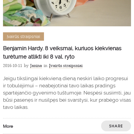
Įvairūs straipsniai
Benjamin Hardy. 8 veiksmai, kuriuos kiekvienas
turėtume atlikti iki 8 val. ryto
2016-10-11
by
Janina
in
Įvairūs straipsniai
Jeigu tikslingai kiekvieną dieną neskiri laiko progresui
ir tobulėjimui – neabejotinai tavo laikas pradings
spartėjančio gyvenimo tuštumoje. Nespėsi susiimti, jau
būsi pasenęs ir nusilpęs bei svarstysi, kur prabėgo visas
tavo laikas.
More
SHARE