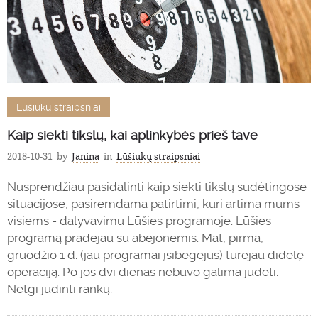
Lūšiukų straipsniai
Kaip siekti tikslų, kai aplinkybės prieš tave
2018-10-31
by
Janina
in
Lūšiukų straipsniai
Nusprendžiau pasidalinti kaip siekti tikslų sudėtingose
situacijose, pasiremdama patirtimi, kuri artima mums
visiems - dalyvavimu Lūšies programoje. Lūšies
programą pradėjau su abejonėmis. Mat, pirma,
gruodžio 1 d. (jau programai įsibėgėjus) turėjau didelę
operaciją. Po jos dvi dienas nebuvo galima judėti.
Netgi judinti rankų.