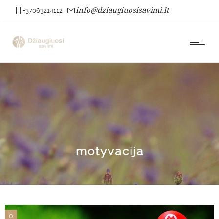
info@dziaugiuosisavimi.lt
+37063214112
motyvacija
0