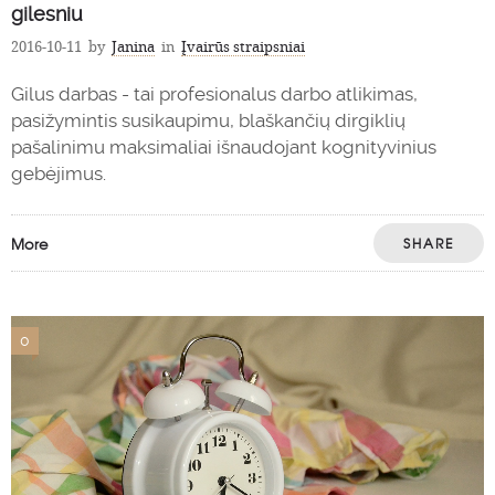
gilesniu
2016-10-11
by
Janina
in
Įvairūs straipsniai
Gilus darbas - tai profesionalus darbo atlikimas,
pasižymintis susikaupimu, blaškančių dirgiklių
pašalinimu maksimaliai išnaudojant kognityvinius
gebėjimus.
More
SHARE
0