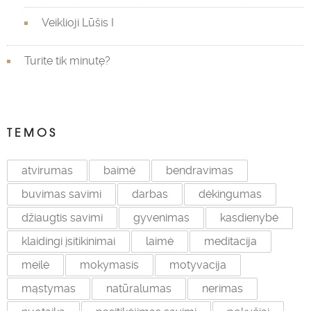
Veiklioji Lūšis I
Turite tik minutę?
TEMOS
atvirumas
baimė
bendravimas
buvimas savimi
darbas
dėkingumas
džiaugtis savimi
gyvenimas
kasdienybė
klaidingi įsitikinimai
laimė
meditacija
meilė
mokymasis
motyvacija
mąstymas
natūralumas
nerimas