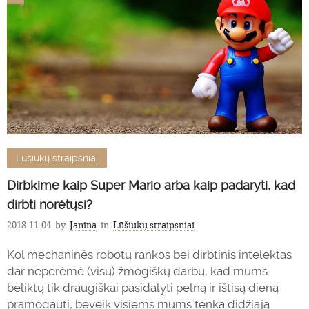
Lūšiukų straipsniai
Dirbkime kaip Super Mario arba kaip padaryti, kad
dirbti norėtųsi?
2018-11-04
by
Janina
in
Lūšiukų straipsniai
Kol mechaninės robotų rankos bei dirbtinis intelektas
dar neperėmė (visų) žmogiškų darbų, kad mums
beliktų tik draugiškai pasidalyti pelną ir ištisą dieną
pramogauti, beveik visiems mums tenka didžiąją