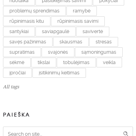
nuotaika
pasitikėjimas savimi
pokyčiai
problemų sprendimas
ramybė
rūpinimasis kitu
rūpinimasis savimi
santykiai
saviapgaulė
savivertė
savęs pažinimas
skausmas
stresas
supratimas
svajonės
sąmoningumas
sėkmė
tikslai
tobulėjimas
veikla
įpročiai
įsitikinimų keitimas
All tags
PAIEŠKA