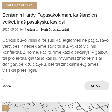
Įvairūs straipsniai
Benjamin Hardy. Papasakok man, ką šiandien
veikei, ir aš pasakysiu, kas esi
2017-09-07
by
Janina
in
Įvairūs straipsniai
Gandis buvo visiškai teisus. Kai elgiamės ne pagal savo
vertybes ir nesiekiame savo tikslų, vyksta vidinis
konfliktas. Žinome, kad turime kažką padaryti – galbūt
tai projektas, gal tai laikas su mylimais žmonėmis ar
dar galybė kitų dalykų, bet tai žinodami elgiamės
visiškai priešingai.
More
SHARE
1