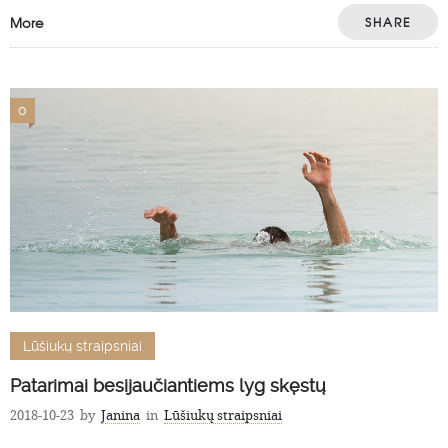
More
SHARE
0
Lūšiukų straipsniai
Patarimai besijaučiantiems lyg skęstų
2018-10-23
by
Janina
in
Lūšiukų straipsniai