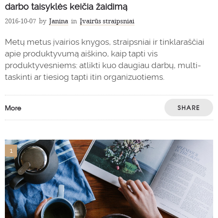
darbo taisyklės keičia žaidimą
2016-10-07
by
Janina
in
Įvairūs straipsniai
Metų metus įvairios knygos, straipsniai ir tinklaraščiai
apie produktyvumą aiškino, kaip tapti vis
produktyvesniems: atlikti kuo daugiau darbų, multi-
taskinti ar tiesiog tapti itin organizuotiems.
More
SHARE
1