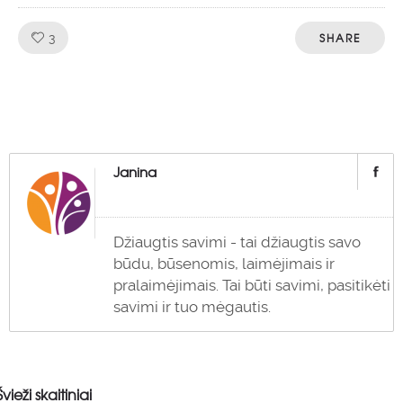
Like!
SHARE
3
Janina
Džiaugtis savimi - tai džiaugtis savo
būdu, būsenomis, laimėjimais ir
pralaimėjimais. Tai būti savimi, pasitikėti
savimi ir tuo mėgautis.
Švieži skaitiniai
0
0