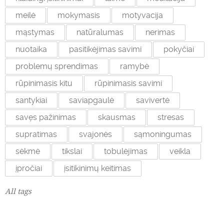
meilė
mokymasis
motyvacija
mąstymas
natūralumas
nerimas
nuotaika
pasitikėjimas savimi
pokyčiai
problemų sprendimas
ramybė
rūpinimasis kitu
rūpinimasis savimi
santykiai
saviapgaulė
savivertė
savęs pažinimas
skausmas
stresas
supratimas
svajonės
sąmoningumas
sėkmė
tikslai
tobulėjimas
veikla
įpročiai
įsitikinimų keitimas
All tags