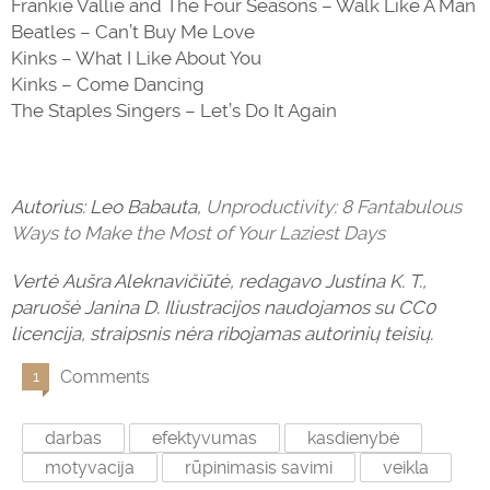
Frankie Vallie and The Four Seasons – Walk Like A Man
Beatles – Can’t Buy Me Love
Kinks – What I Like About You
Kinks – Come Dancing
The Staples Singers – Let’s Do It Again
Autorius: Leo Babauta,
Unproductivity: 8 Fantabulous
Ways to Make the Most of Your Laziest Days
Vertė
Aušra Aleknavičiūtė, redagavo Justina K. T.,
paruošė Janina D. Iliustracijos naudojamos su CC0
licencija, straipsnis nėra ribojamas autorinių teisių.
Comments
1
darbas
efektyvumas
kasdienybė
motyvacija
rūpinimasis savimi
veikla