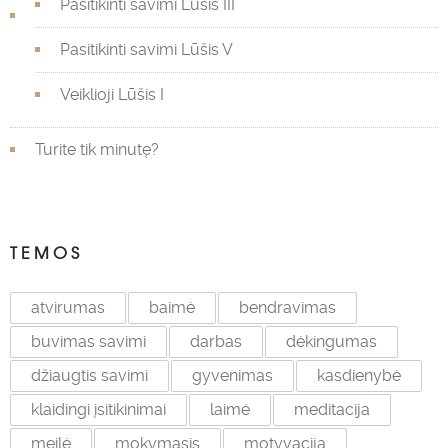
Pasitikinti savimi Lūšis III
Pasitikinti savimi Lūšis V
Veiklioji Lūšis I
Turite tik minutę?
TEMOS
atvirumas
baimė
bendravimas
buvimas savimi
darbas
dėkingumas
džiaugtis savimi
gyvenimas
kasdienybė
klaidingi įsitikinimai
laimė
meditacija
meilė
mokymasis
motyvacija