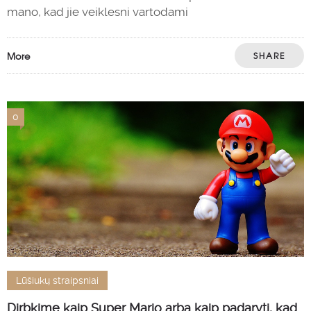
mano, kad jie veiklesni vartodami
More
SHARE
0
Lūšiukų straipsniai
Dirbkime kaip Super Mario arba kaip padaryti, kad