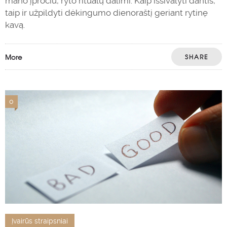
mano įpročiu, ryto ritualų dalimi. Kaip išsivalyti dantis,
taip ir užpildyti dėkingumo dienoraštį geriant rytinę
kavą.
More
SHARE
0
Įvairūs straipsniai