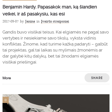
Benjamin Hardy. Papasakok man, ką šiandien
veikei, ir aš pasakysiu, kas esi
2017-09-07
by
Janina
in
Įvairūs straipsniai
Gandis buvo visiškai teisus. Kai elgiamės ne pagal savo
vertybes ir nesiekiame savo tikslų, vyksta vidinis
konfliktas. Žinome, kad turime kažką padaryti – galbūt
tai projektas, gal tai laikas su mylimais žmonėmis ar
dar galybė kitų dalykų, bet tai žinodami elgiamės
visiškai priešingai.
More
SHARE
0