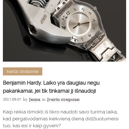
Įvairūs straipsniai
Benjamin Hardy. Laiko yra daugiau negu
pakankamai, jei tik tinkamai jį išnaudoji
2017-09-07
by
Janina
in
Įvairūs straipsniai
Kaip reikia išmokti iš tikro naudoti savo turimą laiką,
kad pergalvodamas kiekvieną dieną didžiuotumeisi
tuo, kas esi ir kaip gyveni?