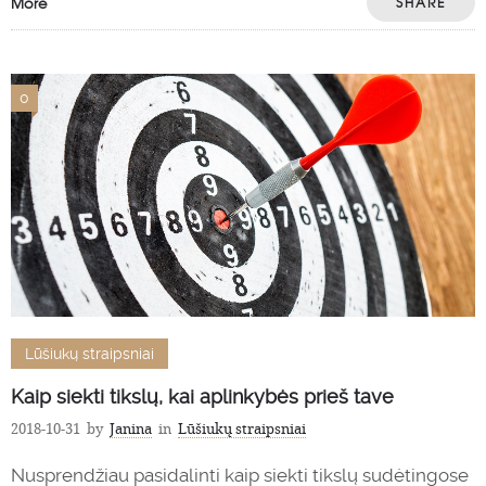
More
SHARE
0
Lūšiukų straipsniai
Kaip siekti tikslų, kai aplinkybės prieš tave
2018-10-31
by
Janina
in
Lūšiukų straipsniai
Nusprendžiau pasidalinti kaip siekti tikslų sudėtingose