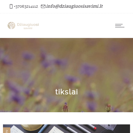
info@dziaugiuosisavimi.lt
+37063214112
tikslai
2