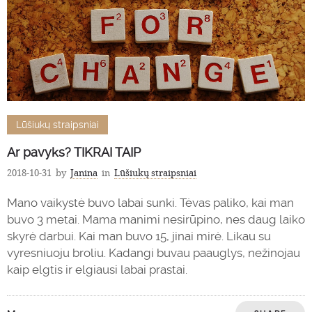
Lūšiukų straipsniai
Ar pavyks? TIKRAI TAIP
2018-10-31
by
Janina
in
Lūšiukų straipsniai
Mano vaikystė buvo labai sunki. Tėvas paliko, kai man
buvo 3 metai. Mama manimi nesirūpino, nes daug laiko
skyrė darbui. Kai man buvo 15, jinai mirė. Likau su
vyresniuoju broliu. Kadangi buvau paauglys, nežinojau
kaip elgtis ir elgiausi labai prastai.