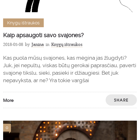
Knygų ištraukos
Kaip apsaugoti savo svajones?
2018-05-08
by
Janina
in
Knygų ištraukos
Kas puola mūsų svajones, kas mėgina jas žlugdyti?
Juk, jei nepultų, viskas būtų gerokai paprasčiau, paverti
svajonę tikslu, sieki, pasieki ir džiaugiesi. Bet juk
nepavyksta, ar ne? Yra tokie vargšai
More
SHARE
0