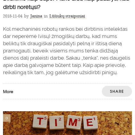
dirbti norėtųsi?
2018-11-04
by
Janina
in
Lūšiukų straipsniai
Kol mechaninės robotų rankos bei dirbtinis intelektas
dar neperėmė (visų) žmogiškų darbų, kad mums
beliktų tik draugiškai pasidalyti pelną ir ištisą dieną
pramogauti, beveik visiems mums tenka didžiąją
dienos dalį praleisti darbe. Sakau „tenka“, nes daugelis
apie darbą galvojame būtent taip. Kaip apie prievolę,
reikalingą tik tam, jog galėtume užsidirbti pinigų.
More
SHARE
0