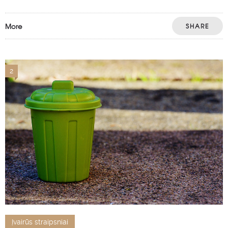
More
SHARE
2
Įvairūs straipsniai