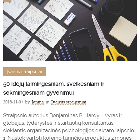
Įvairūs straipsniai
50 idėjų laimingesniam, sveikesniam ir
sėkmingesniam gyvenimui
2018-11-07
by
Janina
in
Įvairūs straipsniai
Straipsnio autorius Benjaminas P. Hardy – vyras ir
globėjas, lyderystės ir startuolių konsultantas,
siekiantis organizacinės psichologijos daktaro laipsnio.
1. Nustok vartoti kofeino turinčius produktus Žmonės