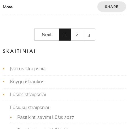
More
SHARE
Next
1
2
3
SKAITINIAI
Įvairūs straipsniai
Knygų ištraukos
Lūšies straipsniai
Lūšiukų straipsniai
Pasitikinti savimi Lūšis 2017