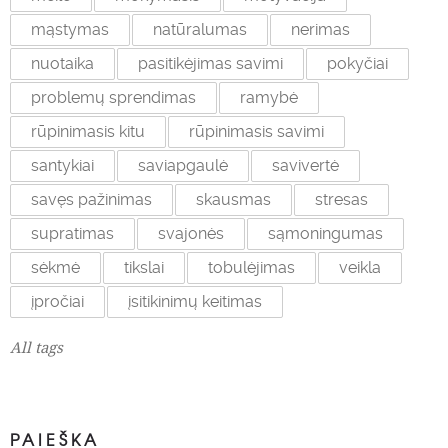
mąstymas
natūralumas
nerimas
nuotaika
pasitikėjimas savimi
pokyčiai
problemų sprendimas
ramybė
rūpinimasis kitu
rūpinimasis savimi
santykiai
saviapgaulė
savivertė
savęs pažinimas
skausmas
stresas
supratimas
svajonės
sąmoningumas
sėkmė
tikslai
tobulėjimas
veikla
įpročiai
įsitikinimų keitimas
All tags
PAIEŠKA