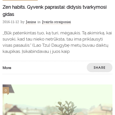
Zen habits. Gyvenk paprastai: didysis tvarkymosi
gidas
2016-11-12
by
Janina
in
Įvairūs straipsniai
„Būk patenkintas tuo, ką turi, mėgaukis. Tą akimirką, kai
suvoki, kad tau nieko netrūksta, tau ima priklausyti
visas pasaulis.“ (Lao Tzu) Daugybę metų buvau daiktų
kaupikas. Įsikabindavau į juos kaip
More
SHARE
0