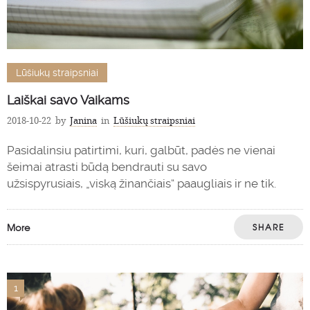
Lūšiukų straipsniai
Laiškai savo Vaikams
2018-10-22
by
Janina
in
Lūšiukų straipsniai
Pasidalinsiu patirtimi, kuri, galbūt, padės ne vienai
šeimai atrasti būdą bendrauti su savo
užsispyrusiais, „viską žinančiais“ paaugliais ir ne tik.
More
SHARE
1