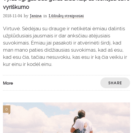
vyriškumo
2018-11-04
by
Janina
in
Lūšiukų straipsniai
Virtuvė. Sėdėjau su drauge ir netikėtai ėmiau dalintis
užplūdusiais jausmais ir dar anksčiau atėjusiais
suvokimais. Ėmiau jai pasakoti ir atvėrinėti širdį, kad
man mano paties didžiausias suvokimas, kad aš esu,
kad esu čia, tačiau nesuvokiu, kas esu ir ką čia veikiu ir
kur einu ir kodėl einu.
More
SHARE
0