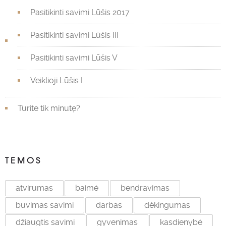
Pasitikinti savimi Lūšis 2017
Pasitikinti savimi Lūšis III
Pasitikinti savimi Lūšis V
Veiklioji Lūšis I
Turite tik minutę?
TEMOS
atvirumas
baimė
bendravimas
buvimas savimi
darbas
dėkingumas
džiaugtis savimi
gyvenimas
kasdienybė