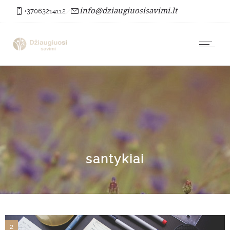
info@dziaugiuosisavimi.lt
+37063214112
santykiai
2