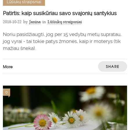
Lūšiukų straipsniai
Patirtis: kaip susikūriau savo svajonių santykius
2018-10-22
by
Janina
in
Lūšiukų straipsniai
Noriu pasidžiaugti, jog per 15 vedybų metų supratau,
jog vyrai - tai tokie patys žmonės, kaip ir moterys (tik
mažiau šneka).
More
SHARE
0