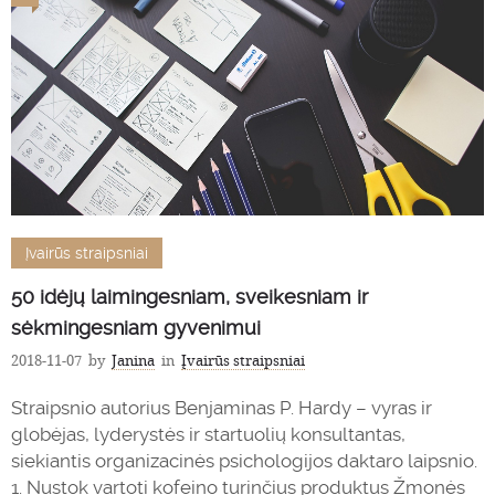
Įvairūs straipsniai
50 idėjų laimingesniam, sveikesniam ir
sėkmingesniam gyvenimui
2018-11-07
by
Janina
in
Įvairūs straipsniai
Straipsnio autorius Benjaminas P. Hardy – vyras ir
globėjas, lyderystės ir startuolių konsultantas,
siekiantis organizacinės psichologijos daktaro laipsnio.
1. Nustok vartoti kofeino turinčius produktus Žmonės