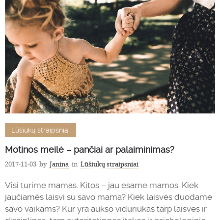
Lūšiukų straipsniai
Motinos meilė – pančiai ar palaiminimas?
2017-11-03
by
Janina
in
Lūšiukų straipsniai
Visi turime mamas. Kitos – jau esame mamos. Kiek
jaučiamės laisvi su savo mama? Kiek laisvės duodame
savo vaikams? Kur yra aukso viduriukas tarp laisvės ir