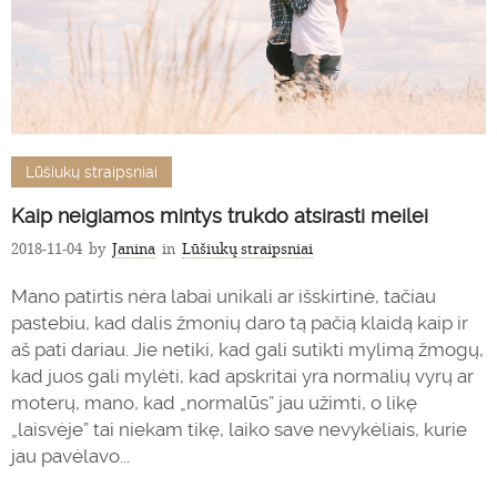
Lūšiukų straipsniai
Kaip neigiamos mintys trukdo atsirasti meilei
2018-11-04
by
Janina
in
Lūšiukų straipsniai
Mano patirtis nėra labai unikali ar išskirtinė, tačiau
pastebiu, kad dalis žmonių daro tą pačią klaidą kaip ir
aš pati dariau. Jie netiki, kad gali sutikti mylimą žmogų,
kad juos gali mylėti, kad apskritai yra normalių vyrų ar
moterų, mano, kad „normalūs” jau užimti, o likę
„laisvėje” tai niekam tikę, laiko save nevykėliais, kurie
jau pavėlavo...