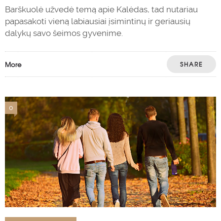
Barškuolė užvedė temą apie Kalėdas, tad nutariau
papasakoti vieną labiausiai įsimintinų ir geriausių
dalykų savo šeimos gyvenime.
More
SHARE
0