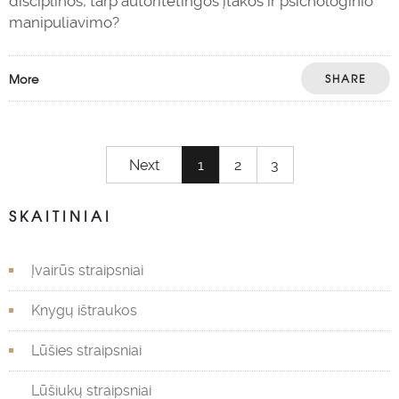
disciplinos, tarp autoritetingos įtakos ir psichologinio
manipuliavimo?
More
SHARE
Next
1
2
3
SKAITINIAI
Įvairūs straipsniai
Knygų ištraukos
Lūšies straipsniai
Lūšiukų straipsniai