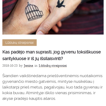
Lūšiukų straipsniai
Kas padėjo man suprasti, jog gyvenu toksiškuose
santykiuose ir iš jų išsilaisvinti?
2018-10-23
by
Janina
in
Lūšiukų straipsniai
Šiandien vaikštinėdama prieššventinėmis nuotaikomis
gyvenančio miesto gatvėmis, mintyse nusikėliau į
laikotarpį prieš metus, pagalvojau, kuo tada gyvenau ir
kokia buvau. Atmintyje iškilo vienas prisiminimas, ir
akyse pradėjo kauptis ašaros.