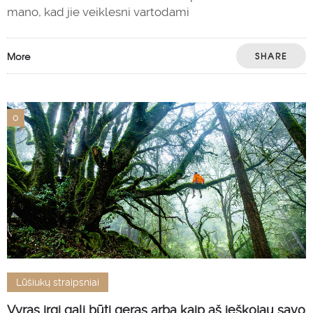
mano, kad jie veiklesni vartodami
More
SHARE
0
Lūšiukų straipsniai
Vyras irgi gali būti geras arba kaip aš ieškojau savo