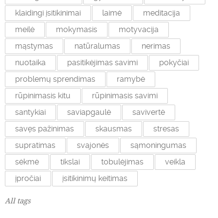
klaidingi įsitikinimai
laimė
meditacija
meilė
mokymasis
motyvacija
mąstymas
natūralumas
nerimas
nuotaika
pasitikėjimas savimi
pokyčiai
problemų sprendimas
ramybė
rūpinimasis kitu
rūpinimasis savimi
santykiai
saviapgaulė
savivertė
savęs pažinimas
skausmas
stresas
supratimas
svajonės
sąmoningumas
sėkmė
tikslai
tobulėjimas
veikla
įpročiai
įsitikinimų keitimas
All tags