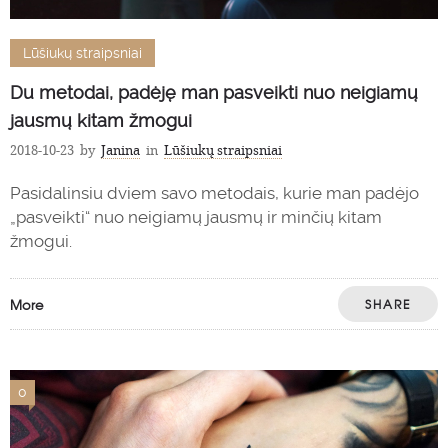
Lūšiukų straipsniai
Du metodai, padėję man pasveikti nuo neigiamų
jausmų kitam žmogui
2018-10-23
by
Janina
in
Lūšiukų straipsniai
Pasidalinsiu dviem savo metodais, kurie man padėjo
„pasveikti“ nuo neigiamų jausmų ir minčių kitam
žmogui.
More
SHARE
0