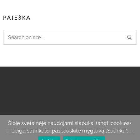
PAIEŠKA
Šioje svetainėje naudojami slapukai (angl. cookies).
Jeigu sutinkate, paspauskite mygtuką „Sutinku“.
© Džiaugiuosi savimi, 2012-2024. Visos teisės saugomos.