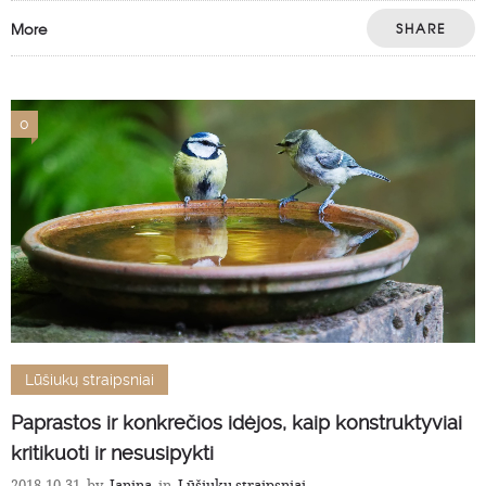
More
SHARE
0
Lūšiukų straipsniai
Paprastos ir konkrečios idėjos, kaip konstruktyviai
kritikuoti ir nesusipykti
2018-10-31
by
Janina
in
Lūšiukų straipsniai