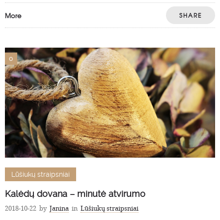
More
SHARE
0
Lūšiukų straipsniai
Kalėdų dovana – minutė atvirumo
2018-10-22
by
Janina
in
Lūšiukų straipsniai