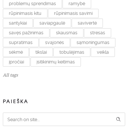
problemų sprendimas
ramybė
rūpinimasis kitu
rūpinimasis savimi
santykiai
saviapgaulė
savivertė
savęs pažinimas
skausmas
stresas
supratimas
svajonės
sąmoningumas
sėkmė
tikslai
tobulėjimas
veikla
įpročiai
įsitikinimų keitimas
All tags
PAIEŠKA