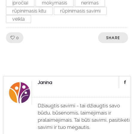
įpročiai
mokymasis
nerimas
rūpinimasis kitu
rūpinimasis savimi
veikla
Like!
SHARE
0
Janina
Džiaugtis savimi - tai džiaugtis savo
būdu, būsenomis, laimėjimais ir
pralaimėjimais. Tai būti savimi, pasitikėti
savimi ir tuo mėgautis.