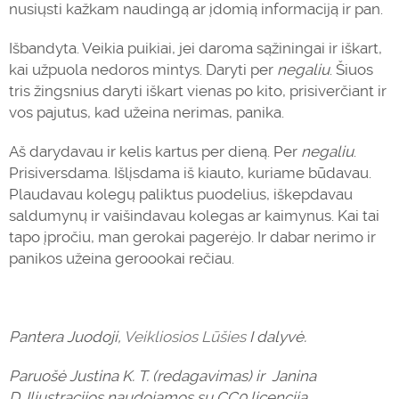
nusiųsti kažkam naudingą ar įdomią informaciją ir pan.
Išbandyta. Veikia puikiai, jei daroma sąžiningai ir iškart,
kai užpuola nedoros mintys.
Daryti
per
negaliu
. Šiuos
tris žingsnius
daryti
iškart vienas po kito, prisiverčiant ir
vos pajutus, kad užeina nerimas, panika.
Aš darydavau ir kelis kartus per dieną. Per
negaliu
.
Prisiversdama. Išlįsdama iš kiauto, kuriame būdavau.
Plaudavau kolegų paliktus puodelius, iškepdavau
saldumynų ir vaišindavau kolegas ar kaimynus. Kai tai
tapo įpročiu, man gerokai pagerėjo. Ir dabar nerimo ir
panikos užeina geroookai rečiau.
Pantera Juodoji,
Veikliosios Lūšies
I dalyvė.
Paruošė Justina K. T. (redagavimas) ir Janina
D. Iliustracijos naudojamos su CC0 licencija.