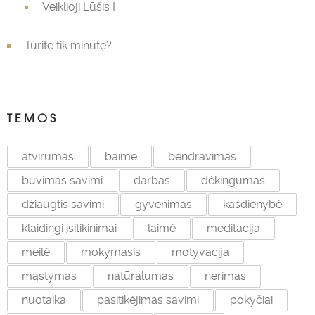
Veiklioji Lūšis I
Turite tik minutę?
TEMOS
atvirumas
baimė
bendravimas
buvimas savimi
darbas
dėkingumas
džiaugtis savimi
gyvenimas
kasdienybė
klaidingi įsitikinimai
laimė
meditacija
meilė
mokymasis
motyvacija
mąstymas
natūralumas
nerimas
nuotaika
pasitikėjimas savimi
pokyčiai