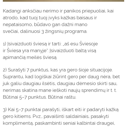
Kadangi anksčiau nerimo ir panikos priepuoliai, kai
atrodo, kad tuoj tuoj įvyks kažkas baisaus ir
nepataisomo, būdavo gan dažni mano
svečiai,
dalinuosi
3 žingsnių programa.
1) Įsivaizduoti šviesą ir tarti: „aš esu Šviesoje
ir
Šviesa
yra manyje“. Įsivaizduoti baltą visą
apimančią
meilė
s šviesą.
2) Surašyti 7 punktus, kas yra gero šioje situacijoje.
Suprantu, kad logiškai žiūrint gero per daug nėra, bet
juk galiu daugiau ilsėtis, daugiau dėmesio skirti sau,
nerimas skatina mane ieškoti naujų sprendimų ir t. t.
Būtinai 5–7 punktus. Būtinai raštu.
3) Kai 5–7 punktai parašyti, iškart eiti ir pa
daryti
kažką
gero kitiems. Pvz., pavaišinti saldainiais, pasakyti
komplimentą, paskambinti seniai kalbintai draugei,