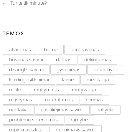
Turite tik minutę?
TEMOS
atvirumas
baimė
bendravimas
buvimas savimi
darbas
dėkingumas
džiaugtis savimi
gyvenimas
kasdienybė
klaidingi įsitikinimai
laimė
meditacija
meilė
mokymasis
motyvacija
mąstymas
natūralumas
nerimas
nuotaika
pasitikėjimas savimi
pokyčiai
problemų sprendimas
ramybė
rūpinimasis kitu
rūpinimasis savimi