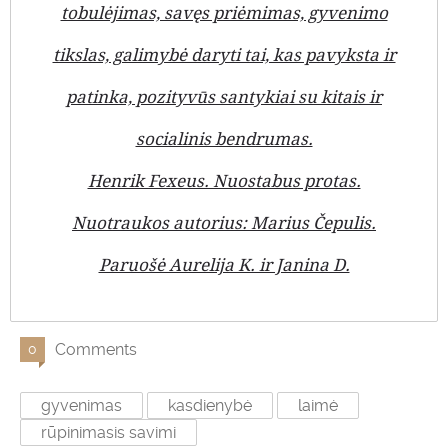
tobulėjimas, savęs priėmimas, gyvenimo
tikslas, galimybė daryti tai, kas pavyksta ir
patinka, pozityvūs santykiai su kitais ir
socialinis bendrumas.
Henrik Fexeus. Nuostabus protas.
Nuotraukos autorius: Marius Čepulis.
Paruošė Aurelija K. ir Janina D.
Comments
0
gyvenimas
kasdienybė
laimė
rūpinimasis savimi