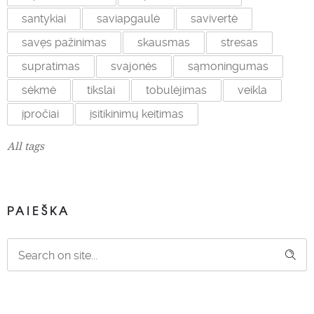
santykiai
saviapgaulė
savivertė
savęs pažinimas
skausmas
stresas
supratimas
svajonės
sąmoningumas
sėkmė
tikslai
tobulėjimas
veikla
įpročiai
įsitikinimų keitimas
All tags
PAIEŠKA