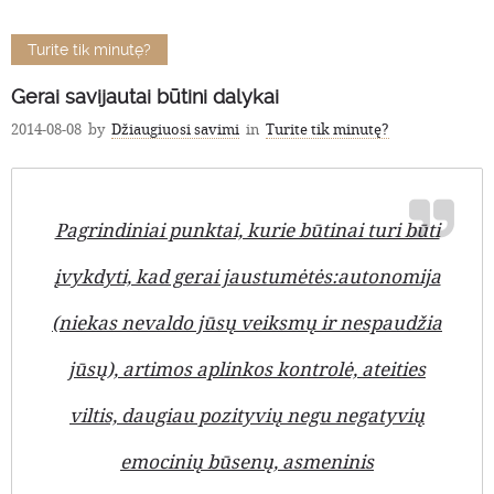
Turite tik minutę?
Gerai savijautai būtini dalykai
2014-08-08
by
Džiaugiuosi savimi
in
Turite tik minutę?
Pagrindiniai punktai, kurie būtinai turi būti
įvykdyti, kad gerai jaustumėtės:autonomija
(niekas nevaldo jūsų veiksmų ir nespaudžia
jūsų), artimos aplinkos kontrolė, ateities
viltis, daugiau pozityvių negu negatyvių
emocinių būsenų, asmeninis