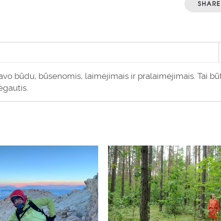
SHARE
savo būdu, būsenomis, laimėjimais ir pralaimėjimais. Tai būt
ėgautis.
1
20