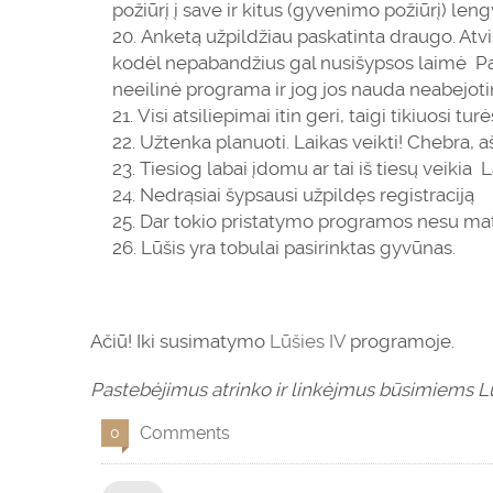
požiūrį į save ir kitus (gyvenimo požiūrį) len
Anketą užpildžiau paskatinta draugo. Atvira
kodėl nepabandžius gal nusišypsos laimė
Pa
neeilinė programa ir jog jos nauda neabejoti
Visi atsiliepimai itin geri, taigi tikiuosi 
Užtenka planuoti. Laikas veikti! Chebra, a
Tiesiog labai įdomu ar tai iš tiesų veikia
La
Nedrąsiai šypsausi užpildęs registraciją
Dar tokio pristatymo programos nesu m
Lūšis yra tobulai pasirinktas gyvūnas.
Ačiū! Iki susimatymo
Lūšies IV
programoje.
Pastebėjimus atrinko ir linkėjmus būsimiems 
Comments
0