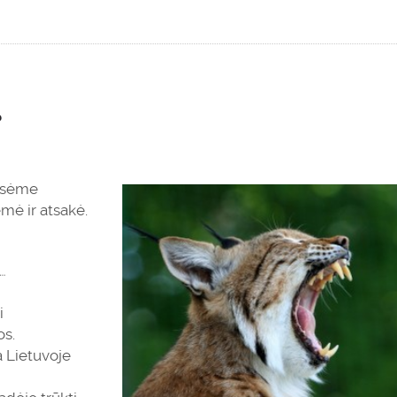
?
usėme
ėmė ir atsakė.
…
ti
os.
a Lietuvoje