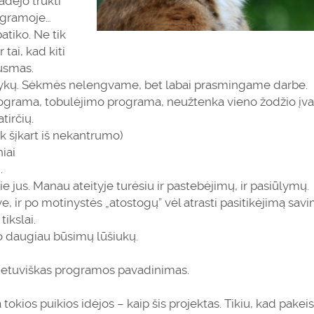
dėjo trūkti
rogramoje…
tiko. Ne tik
 tai, kad kiti
ausmas.
dalykų. Sėkmės nelengvame, bet labai prasmingame darbe.
 programa, tobulėjimo programa, neužtenka vieno žodžio įva
tirčių.
tik šįkart iš nekantrumo)
niai
.
pie jus. Manau ateityje turėsiu ir pastebėjimų, ir pasiūlymų.
e, ir po motinystės „atostogų” vėl atrasti pasitikėjimą savim
ikslai.
uo daugiau būsimų lūšiukų.
 lietuviškas programos pavadinimas.
okios puikios idėjos – kaip šis projektas. Tikiu, kad pakeis