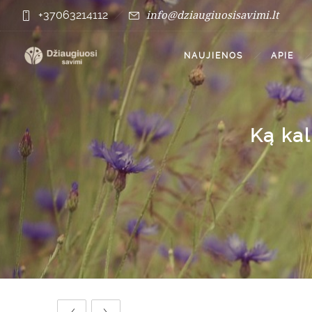
info@dziaugiuosisavimi.lt
+37063214112
NAUJIENOS
APIE
Ką ka