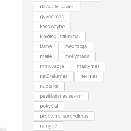
džiaugtis savimi
gyvenimas
kasdienybė
klaidingi įsitikinimai
laimė
meditacija
meilė
mokymasis
motyvacija
mąstymas
natūralumas
nerimas
nuotaika
pasitikėjimas savimi
pokyčiai
problemų sprendimas
ramybė