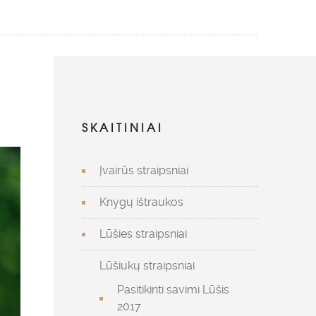
SKAITINIAI
Įvairūs straipsniai
Knygų ištraukos
Lūšies straipsniai
Lūšiukų straipsniai
Pasitikinti savimi Lūšis
2017