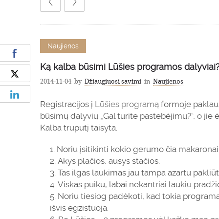
Naujienos
Ką kalba būsimi Lūšies programos dalyviai
2014-11-04
by
Džiaugiuosi savimi
in
Naujienos
Registracijos į
Lūšies programą
formoje pakla
būsimų dalyvių „Gal turite pastebėjimų?“, o jie 
Kalba truputį taisyta.
Noriu įsitikinti kokio gerumo čia makaronai
Akys plačios, ausys stačios.
Tas ilgas laukimas jau tampa azartu pakliū
Viskas puiku, labai nekantriai laukiu pradži
Noriu tiesiog padėkoti, kad tokia program
išvis egzistuoja.