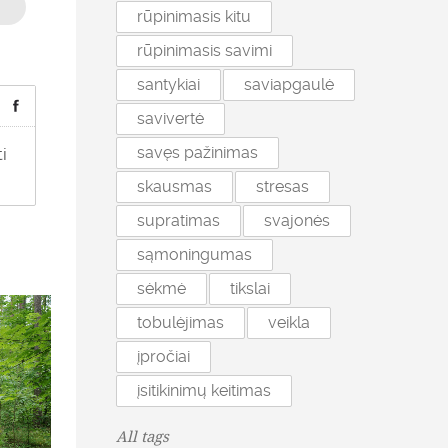
rūpinimasis kitu
rūpinimasis savimi
santykiai
saviapgaulė
savivertė
savęs pažinimas
i
skausmas
stresas
supratimas
svajonės
sąmoningumas
sėkmė
tikslai
tobulėjimas
veikla
įpročiai
įsitikinimų keitimas
All tags