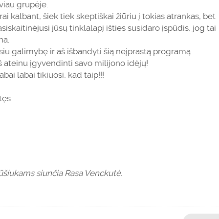
gviau grupėje.
i kalbant, šiek tiek skeptiškai žiūriu į tokias atrankas, bet
siskaitinėjusi jūsų tinklalapį išties susidaro įspūdis, jog tai
na.
turėsiu galimybę ir aš išbandyti šią neįprastą programą
š ateinu įgyvendinti savo milijono idėjų!
bai labai tikiuosi, kad taip!!!
atęs
Lūšiukams siunčia Rasa Venckutė.