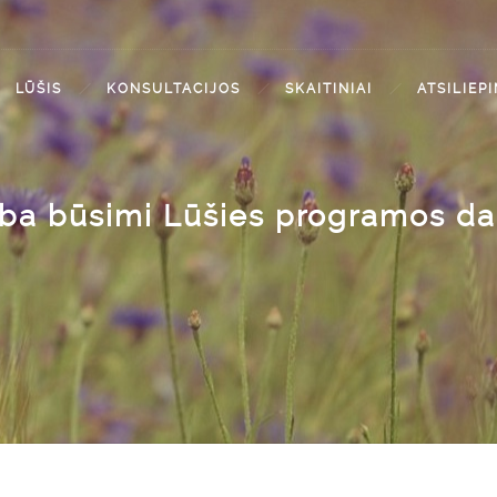
LŪŠIS
KONSULTACIJOS
SKAITINIAI
ATSILIEP
lba būsimi Lūšies programos dal