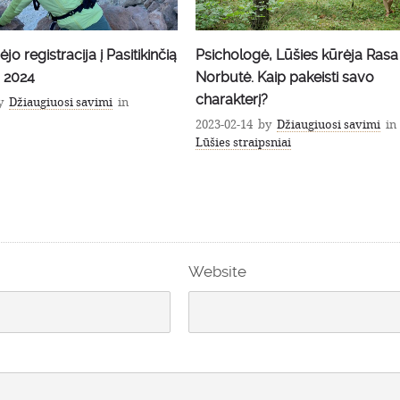
, Lūšies kūrėja Rasa
Psichologė, Lūšies kūrėja Rasa
aip pakeisti savo
Norbutė. Ką užmirštame siekd
didžių pokyčių ir svajonių?
y
Džiaugiuosi savimi
in
2023-02-08
by
Džiaugiuosi savimi
in
sniai
Lūšies straipsniai
Website