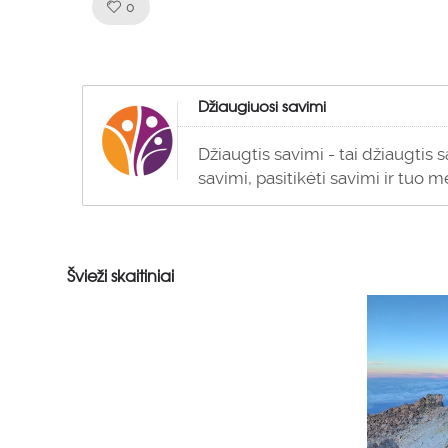
Like!
0
Džiaugiuosi savimi
Džiaugtis savimi - tai džiaugtis 
savimi, pasitikėti savimi ir tuo m
Švieži skaitiniai
0
0
0
1