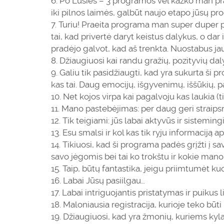
Po Lūšies – 3 programos vėl kažko man pra
iki pilnos laimės, galbūt naujo etapo jūsų p
Turiu! Praeita programa man super duper pa
tai, kad privertė daryt keistus dalykus, o dar ir
pradėjo galvot, kad aš trenkta. Nuostabus j
Džiaugiuosi kai randu gražių, pozityvių 
Galiu tik pasidžiaugti, kad yra sukurta ši
kas tai. Daug emocijų, išgyvenimų, iššūkių, pa
Net kojos virpa kai pagalvoju kas laukia (
Mano pastebėjimas: per daug geri straips
Tik teigiami: jūs labai aktyvūs ir sistemingi
Esu smalsi ir kol kas tik ryju informaciją a
Tikiuosi, kad ši programa padės grįžti į sav
savo jėgomis bei tai ko trokštu ir kokie mano t
Taip, būtų fantastika, jeigu priimtumėt k
Labai Jūsų pasiilgau…
Labai intriguojantis pristatymas ir puikus
Maloniausia registracija, kurioje teko būti
Džiaugiuosi, kad yra žmonių, kuriems kyla t