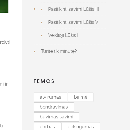
Pasitikinti savimi Lūšis III
Pasitikinti savimi Lūšis V
Veiklioji Lūšis I
rdyti
Turite tik minutę?
TEMOS
i ir
atvirumas
baimė
bendravimas
buvimas savimi
ti
darbas
dėkingumas