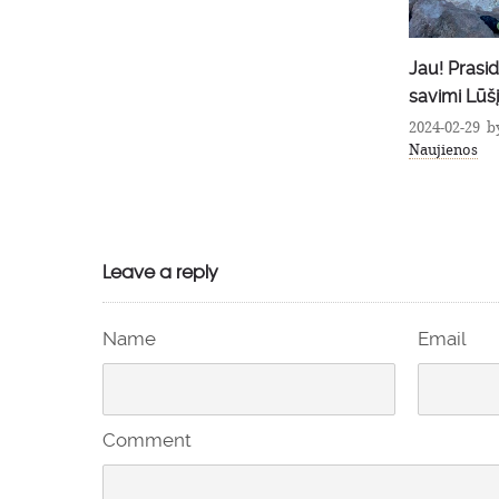
Jau! Prasidėjo registracija į Pasitikinčią
Psichologė
savimi Lūšį 2024
Norbutė. K
charakterį?
2024-02-29
by
Džiaugiuosi savimi
in
Naujienos
2023-02-14
b
Lūšies straip
Leave a reply
Name
Email
Comment