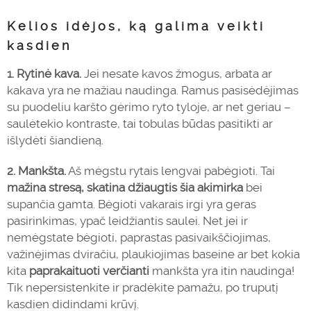
Kelios idėjos, ką galima veikti
kasdien
1. Rytinė kava.
Jei nesate kavos žmogus, arbata ar
kakava yra ne mažiau naudinga. Ramus pasisėdėjimas
su puodeliu karšto gėrimo ryto tyloje, ar net geriau –
saulėtekio kontraste, tai tobulas būdas pasitikti ar
išlydėti šiandieną.
2. Mankšta.
Aš mėgstu rytais lengvai pabėgioti. Tai
mažina stresą, skatina džiaugtis šia akimirka
bei
supančia gamta. Bėgioti vakarais irgi yra geras
pasirinkimas, ypač leidžiantis saulei. Net jei ir
nemėgstate bėgioti, paprastas pasivaikščiojimas,
važinėjimas dviračiu, plaukiojimas baseine ar bet kokia
kita
paprakaituoti verčianti
mankšta yra itin naudinga!
Tik nepersistenkite ir pradėkite pamažu, po truputį
kasdien didindami krūvį.