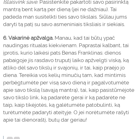
Išlaisvink save
. Pasistenkite pakartoti savo pasirinktą
mantrą bent kartą per dieną (jei ne dažniau). Tai
padeda man susitelkti ties savo tikslais. Siūlau jums
daryti tą patį su savo asmeniniais tiksliais ir siekiais.
6.
Vakarinė apžvalga.
Manau, kad tai būtų ypač
naudingas ritualas kiekvienam. Paprastai kalbant, tai
įprotis, kurio laikėsi pats Benas Franklinas: dienos
pabaigoje jis rasdavo truputį laiko apžvelgti viską, ką
atliko dėl savo tikslų ir svajonių, ir tai, kaip praėjo jo
diena. Tereikia vos kelių minučių tam, kad mintimis
perbėgtumėte per visą savo dieną ir pagalvotumėte
apie savo tikslą (savąją mantrą), tai, kaip pasistūmėjote
savo tikslo link, ką padarėte gerai ir ką padarėte ne
taip, kaip tikėjotės, ką galėtumėte patobulinti, ką
turėtumėte padaryti ateityje. O jei norėtumėte rašyti
apie tai dienoraštį, butų dar geriau!