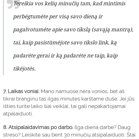
Tereikia vos kelių minučių tam, kad mintimis
perbėgtumėte per visą savo dieną ir
pagalvotumėte apie savo tikslą (savąją mantrą),
tai, kaip pasistūmėjote savo tikslo link, ką
padarėte gerai ir ką padarėte ne taip, kaip
tikėjotės.
7.
Laikas voniai.
Mano namuose nėra vonios, bet aš
tikrai branginu tas ilgas minutes karštame duše. Jei jūs
išties turite laiko šiai veiklai, tai gali nepakartojamai
atpalaiduoti.
8.
Atsipalaidavimas po darbo.
Ilga diena darbe? Daug
streso? Leiskite sau bent 30 minučių atsipalaiduoti. Štai