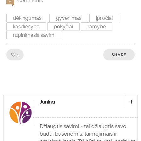
Comments
0
dėkingumas
gyvenimas
įpročiai
kasdienybė
pokyčiai
ramybė
rūpinimasis savimi
Like!
SHARE
1
Janina
Džiaugtis savimi - tai džiaugtis savo
būdu, būsenomis, laimėjimais ir