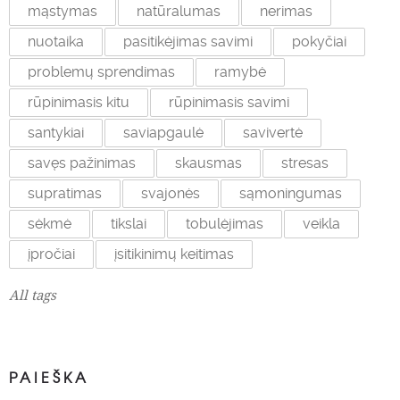
mąstymas
natūralumas
nerimas
nuotaika
pasitikėjimas savimi
pokyčiai
problemų sprendimas
ramybė
rūpinimasis kitu
rūpinimasis savimi
santykiai
saviapgaulė
savivertė
savęs pažinimas
skausmas
stresas
supratimas
svajonės
sąmoningumas
sėkmė
tikslai
tobulėjimas
veikla
įpročiai
įsitikinimų keitimas
All tags
PAIEŠKA