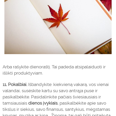
Arba rašykite dienoraštį. Tai padeda atsipalaiduoti ir
išlikti produktyviam.
11.
Pokalbiai.
Išbandykite: kiekvieną vakarą, vos vienai
valandai, susėskite kartu su savo antrąja puse ir
pasikalbėkite. Pasidalinkite pačiais šviesiausiais ir
tamsiausiais
dienos įvykiais
, pasikalbėkite apie savo
tikslus ir siekius, savo finansus, santykius, mėgstamas
knygas, muziką ar kiną… Žinoma, tai gali būti pritaikyta