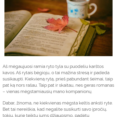
Aš mėgaujuosi ramia ryto tyla su puodeliu karštos
kavos. Aš rytais bėgioju, o tai mažina stresą ir padeda
susikaupti. Kiekvieną rytą, prieš pabundant šeimai, taip
pat ką nors rašau. Taip pat ir skaitau, nes geras romanas
– vienas mėgstamiausių mano kompanionų.
Dabar, žinoma, ne kiekvienas mėgsta keltis anksti ryte.
Bet tai nereiškia, kad negalite susikurti savo įpročių,
tokių, kurie teiktų jums džiaugsmo, padėtų