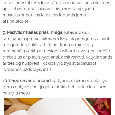
kelios nuostabios idėjos: 20–30 minučių snūstelėjimas,
apsikabinimai su savo vaikais, meditacija, joga,
masažas ar bet kas kitas, padedantis jums
atsipalaiduoti.
9.
Mažytis ritualas prieš miegą.
Kitas idealus
raminančių įpročių laikas yra kaip tik prieš jums einant
miegoti. Jūs galite atlikti bet kurią iš minėtųjų
raminančių veiklų ar tiesiog susikurti savąją: pasiruošti
drabužius ar pietus rytdienai, apsitvarkyti, valytis dantis
ar tiesiog nuspręsti, kokios yra trys svarbiausios
rytdienos užduotys, ir t. t.
10.
Rašymas ar dienoraštis.
Rytinis rašymo ritualas yra
geras dalykas, bet jį galite atlikti bet kuriuo kitu jums
patogiu metu.