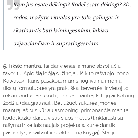
Kam jūs esate dėkingi? Kodėl esate dėkingi? Šis,
rodos, mažytis ritualas yra toks galingas ir
skatinantis būti laimingesniam, labiau
užjaučiančiam ir supratingesniam.
5.
Tikslo mantra.
Tai dar vienas iš mano absoliučių
favoritų. Apie šią idėją sužinojau iš kito rašytojo, pono
Kawasaki, kuris pasakoja mums, jog įvairių įmonių
tikslų formuluotės yra praktiškai bevertės, ir vietoj to
rekomenduoja sukurti įmonės mantrą. Iš trijų ar keturių
žodžių (daugiausiai!). Bet užuot sukūręs įmonės
mantrą, aš susikūriau asmeninę, primenančią man tai,
kodėl kažką darau visus šiuos metus (tinklaraštį su
rašymu ir keliais naujais projektais, kurie dar tik
pasirodys, įskaitant ir elektroninę knygą). Štai ji: