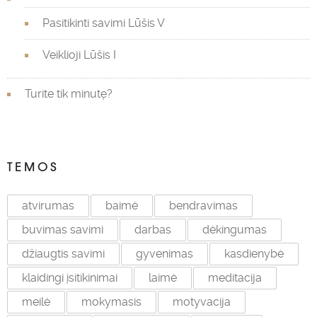
Pasitikinti savimi Lūšis V
Veiklioji Lūšis I
Turite tik minutę?
TEMOS
atvirumas
baimė
bendravimas
buvimas savimi
darbas
dėkingumas
džiaugtis savimi
gyvenimas
kasdienybė
klaidingi įsitikinimai
laimė
meditacija
meilė
mokymasis
motyvacija