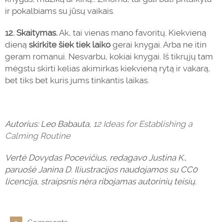
ir pokalbiams su jūsų vaikais.
12.
Skaitymas.
Ak, tai vienas mano favoritų. Kiekvieną
dieną
skirkite šiek tiek laiko
gerai knygai. Arba ne itin
geram romanui. Nesvarbu, kokiai knygai. Iš tikrųjų tam
mėgstu skirti kelias akimirkas kiekvieną rytą ir vakarą,
bet tiks bet kuris jums tinkantis laikas.
Autorius: Leo Babauta,
12 Ideas for Establishing a
Calming Routine
Vertė Dovydas Pocevičius, redagavo Justina K.,
paruošė Janina D.
Iliustracijos naudojamos su CC0
licencija, straipsnis nėra ribojamas autorinių teisių.