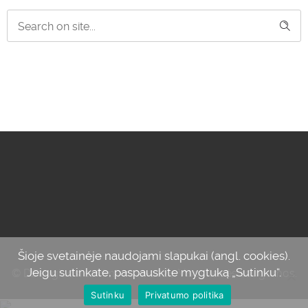
Šioje svetainėje naudojami slapukai (angl. cookies).
Jeigu sutinkate, paspauskite mygtuką „Sutinku“.
© Džiaugiuosi savimi, 2012-2024. Visos teisės saugomos.
Sutinku
Privatumo politika