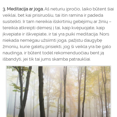
3. Meditacija ar joga.
Aš neturiu įpročio, laiko būtent šiai
veiklai, bet kai prisiruošiu, tai itin ramina ir padeda
susitelkti. Ir tam nereikia išskirtinių gebėjimų ar žinių –
tereikia atkreipti dėmesį į tai, kaip kvėpuojate, kaip
įkvepiate ir iškvepiate, ir tai yra puiki meditacija. Nors
niekada nemėgau užsiimti joga, pažįstu daugybę
žmonių, kurie galėtų prisiekti, jog ši veikla yra be galo
naudinga, ir būtent todėl rekomenduočiau bent ją
išbandyti, jei tik tai jums skamba patraukliai.