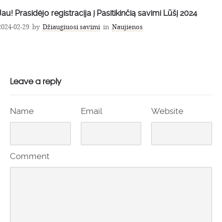
Jau! Prasidėjo registracija į Pasitikinčią savimi Lūšį 2024
2024-02-29
by
Džiaugiuosi savimi
in
Naujienos
Leave a reply
Name
Email
Website
Comment