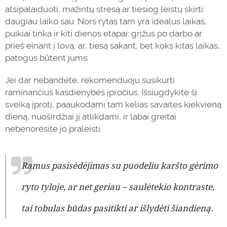
atsipalaiduoti, mažintų stresą ar tiesiog leistų skirti
daugiau laiko sau. Nors rytas tam yra idealus laikas,
puikiai tinka ir kiti dienos etapai: grįžus po darbo ar
prieš einant į lovą, ar, tiesą sakant, bet koks kitas laikas,
patogus būtent jums.
Jei dar nebandėte, rekomenduoju susikurti
raminančius kasdienybės įpročius. Išsiugdykite šį
sveiką įprotį, paaukodami tam kelias savaites kiekvieną
dieną, nuoširdžiai jį atlikdami, ir labai greitai
nebenorėsite jo praleisti.
Ramus pasisėdėjimas su puodeliu karšto gėrimo
ryto tyloje, ar net geriau – saulėtekio kontraste,
tai tobulas būdas pasitikti ar išlydėti šiandieną.