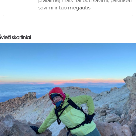
pralaimėjimais. Tai būti savimi, pasitikėti
savimi ir tuo mėgautis.
Švieži skaitiniai
0
0