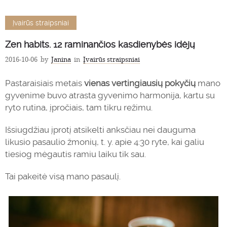
Įvairūs straipsniai
Zen habits. 12 raminančios kasdienybės idėjų
2016-10-06
by
Janina
in
Įvairūs straipsniai
Pastaraisiais metais
vienas vertingiausių pokyčių
mano
gyvenime buvo atrasta gyvenimo harmonija, kartu su
ryto rutina, įpročiais, tam tikru režimu.
Išsiugdžiau įprotį atsikelti anksčiau nei dauguma
likusio pasaulio žmonių, t. y. apie 4:30 ryte, kai galiu
tiesiog mėgautis ramiu laiku tik sau.
Tai pakeitė visą mano pasaulį.