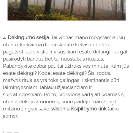
4. Dėkingumo sesija.
Tai vienas mano mėgstamiausių
ritualų: kiekvieną dieną skirkite kelias minutes
pagalvoti apie viską ir visus, kam esate dėkingi. Tai gali
pasirodyti banalu, bet tai nuostabus ritualas.
Pabandykite dabar pat, tai užtruks vos minutę. Kam jūs
esate dėkingi? Kodėl esate dėkingi? Šis, rodos,
mažytis ritualas yra toks galingas ir skatinantis būti
laimingesniam, labiau užjaučiančiam ir
supratingesniam. Be to, kiekvieną kartą atlikdamas šį
ritualą dėkoju žmonėms, kurie padėjo man žengti
milžino žingsnį savo
svajonių išsipildymo link
(ačiū
jiems).