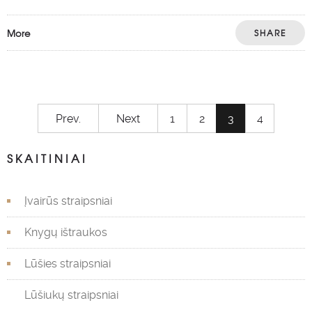
More
SHARE
Prev.
Next
1
2
3
4
SKAITINIAI
Įvairūs straipsniai
Knygų ištraukos
Lūšies straipsniai
Lūšiukų straipsniai