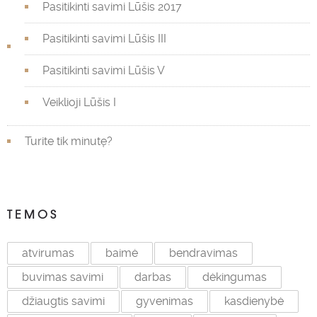
Pasitikinti savimi Lūšis 2017
Pasitikinti savimi Lūšis III
Pasitikinti savimi Lūšis V
Veiklioji Lūšis I
Turite tik minutę?
TEMOS
atvirumas
baimė
bendravimas
buvimas savimi
darbas
dėkingumas
džiaugtis savimi
gyvenimas
kasdienybė