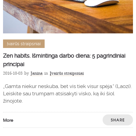
Įvairūs straipsniai
Zen habits. Išmintinga darbo diena: 5 pagrindiniai
principai
2016-10-03
by
Janina
in
Įvairūs straipsniai
„Gamta niekur neskuba, bet vis tiek visur spėja.“ (Laozi).
Leiskite sau trumpam atsisakyti visko, ką iki šiol
žinojote.
More
SHARE