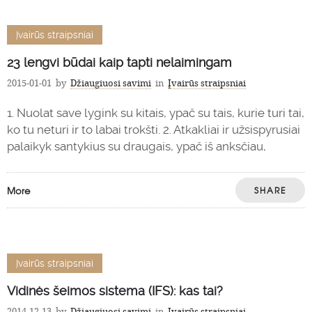
Įvairūs straipsniai
23 lengvi būdai kaip tapti nelaimingam
2015-01-01
by
Džiaugiuosi savimi
in
Įvairūs straipsniai
1. Nuolat save lygink su kitais, ypač su tais, kurie turi tai,
ko tu neturi ir to labai trokšti. 2. Atkakliai ir užsispyrusiai
palaikyk santykius su draugais, ypač iš anksčiau,
More
SHARE
Įvairūs straipsniai
Vidinės šeimos sistema (IFS): kas tai?
2014-12-13
by
Džiaugiuosi savimi
in
Įvairūs straipsniai