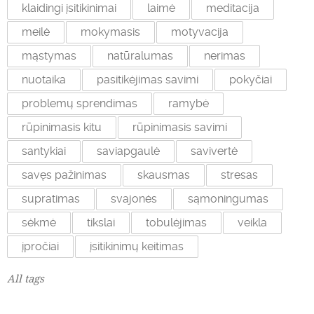
klaidingi įsitikinimai
laimė
meditacija
meilė
mokymasis
motyvacija
mąstymas
natūralumas
nerimas
nuotaika
pasitikėjimas savimi
pokyčiai
problemų sprendimas
ramybė
rūpinimasis kitu
rūpinimasis savimi
santykiai
saviapgaulė
savivertė
savęs pažinimas
skausmas
stresas
supratimas
svajonės
sąmoningumas
sėkmė
tikslai
tobulėjimas
veikla
įpročiai
įsitikinimų keitimas
All tags