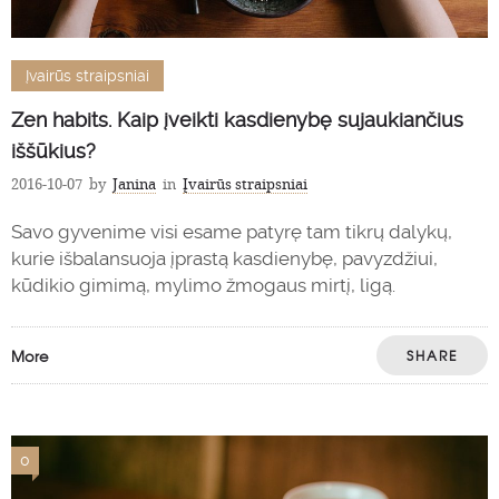
Įvairūs straipsniai
Zen habits. Kaip įveikti kasdienybę sujaukiančius
iššūkius?
2016-10-07
by
Janina
in
Įvairūs straipsniai
Savo gyvenime visi esame patyrę tam tikrų dalykų,
kurie išbalansuoja įprastą kasdienybę, pavyzdžiui,
kūdikio gimimą, mylimo žmogaus mirtį, ligą.
More
SHARE
0