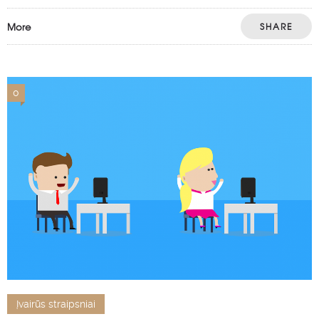
More
SHARE
0
Įvairūs straipsniai