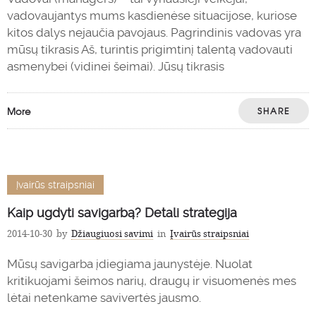
vadovaujantys mums kasdienėse situacijose, kuriose
kitos dalys nejaučia pavojaus. Pagrindinis vadovas yra
mūsų tikrasis Aš, turintis prigimtinį talentą vadovauti
asmenybei (vidinei šeimai). Jūsų tikrasis
More
SHARE
Įvairūs straipsniai
Kaip ugdyti savigarbą? Detali strategija
2014-10-30
by
Džiaugiuosi savimi
in
Įvairūs straipsniai
Mūsų savigarba įdiegiama jaunystėje. Nuolat
kritikuojami šeimos narių, draugų ir visuomenės mes
lėtai netenkame savivertės jausmo.