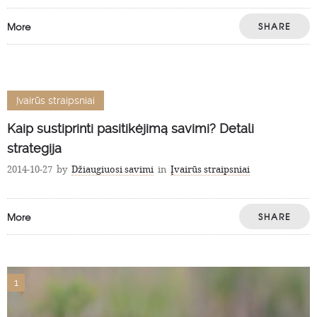
More
SHARE
Įvairūs straipsniai
Kaip sustiprinti pasitikėjimą savimi? Detali
strategija
2014-10-27
by
Džiaugiuosi savimi
in
Įvairūs straipsniai
More
SHARE
1