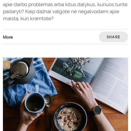
apie darbo problemas arba kitus dalykus, kuriuos turite
padaryti? Kaip dažnai valgote nė negalvodami apie
maistą, kurį kramtote?
More
SHARE
1