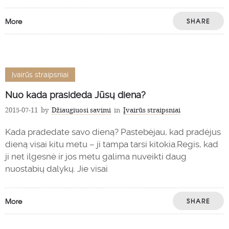
More
SHARE
Įvairūs straipsniai
Nuo kada prasideda Jūsų diena?
2015-07-11
by
Džiaugiuosi savimi
in
Įvairūs straipsniai
Kada pradedate savo dieną? Pastebėjau, kad pradėjus
dieną visai kitu metu – ji tampa tarsi kitokia.Regis, kad
ji net ilgesnė ir jos metu galima nuveikti daug
nuostabių dalykų. Jie visai
More
SHARE