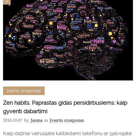
0
Įvairūs straipsniai
Zen habits. Paprastas gidas persidirbusiems: kaip
gyventi dabartimi
2016-10-07
by
Janina
in
Įvairūs straipsniai
Kaip dažnai vairuojate kalbėdami telefonu ar galvojate