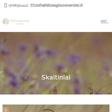
info@dziaugiuosisavimi.lt
+37063214112
Skaitiniai
0