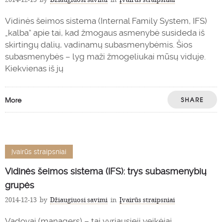
Vidinės šeimos sistema (Internal Family System, IFS)
„kalba“ apie tai, kad žmogaus asmenybė susideda iš
skirtingų dalių, vadinamų subasmenybėmis. Šios
subasmenybės – lyg maži žmogeliukai mūsų viduje.
Kiekvienas iš jų
More
SHARE
Įvairūs straipsniai
Vidinės šeimos sistema (IFS): trys subasmenybių
grupės
2014-12-13
by
Džiaugiuosi savimi
in
Įvairūs straipsniai
Vadovai (managers) – tai vyriausieji veikėjai,