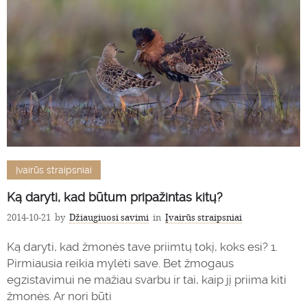
Įvairūs straipsniai
Ką daryti, kad būtum pripažintas kitų?
2014-10-21
by
Džiaugiuosi savimi
in
Įvairūs straipsniai
Ką daryti, kad žmonės tave priimtų tokį, koks esi? 1.
Pirmiausia reikia mylėti save. Bet žmogaus
egzistavimui ne mažiau svarbu ir tai, kaip jį priima kiti
žmonės. Ar nori būti