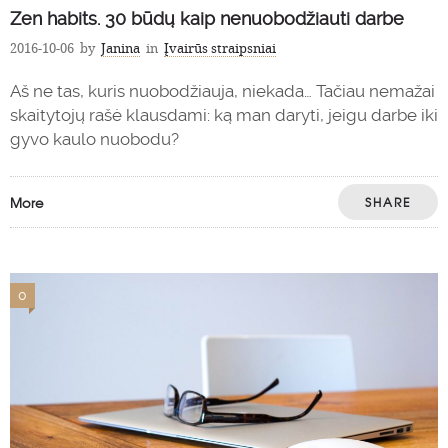
Zen habits. 30 būdų kaip nenuobodžiauti darbe
2016-10-06
by
Janina
in
Įvairūs straipsniai
Aš ne tas, kuris nuobodžiauja, niekada… Tačiau nemažai
skaitytojų rašė klausdami: ką man daryti, jeigu darbe iki
gyvo kaulo nuobodu?
More
SHARE
0