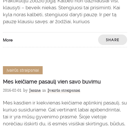
Praktikuoju žodžio jogą. Kalbėti nori dažniausiai visi,
klausyti – beveik niekas. Stengiuosi tai prisiminti. Kai
kyla noras kalbėti, stengiuosi daryti pauzę. Ir per tą
pauzę klausiu savęs: ar žodžiai, kuriuos
More
SHARE
Įvairūs straipsniai
Mes keičiame pasaulį vien savo buvimu
2016-02-01
by
Janina
in
Įvairūs straipsniai
Mes kasdien ir kiekvienas keičiame aplinkinį pasaulį, su
kuriuo susiduriame. Gal vertinant labai apibendrintai,
tai ir yra mūsų gyvenimo prasmė. Šioje vietoje
norėčiau išskirti du, iš esmės visiškai skirtingus, būdus,