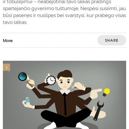
ir tobulėjimui – neabejotinai tavo laikas pradings
spartėjančio gyvenimo tuštumoje. Nespėsi susiimti, jau
būsi pasenęs ir nusilpęs bei svarstysi, kur prabėgo visas
tavo laikas.
More
SHARE
1