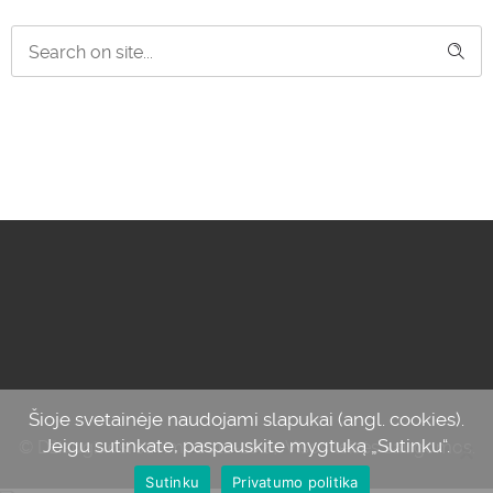
Šioje svetainėje naudojami slapukai (angl. cookies).
Jeigu sutinkate, paspauskite mygtuką „Sutinku“.
© Džiaugiuosi savimi, 2012-2024. Visos teisės saugomos.
Sutinku
Privatumo politika