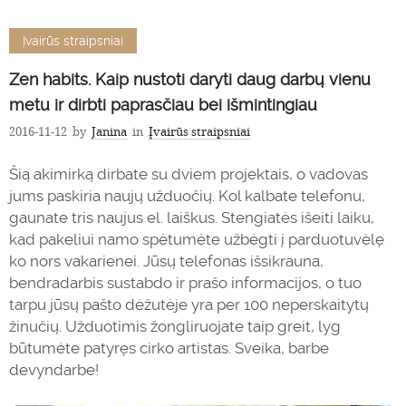
Įvairūs straipsniai
Zen habits. Kaip nustoti daryti daug darbų vienu
metu ir dirbti paprasčiau bei išmintingiau
2016-11-12
by
Janina
in
Įvairūs straipsniai
Šią akimirką dirbate su dviem projektais, o vadovas
jums paskiria naujų užduočių. Kol kalbate telefonu,
gaunate tris naujus el. laiškus. Stengiatės išeiti laiku,
kad pakeliui namo spėtumėte užbėgti į parduotuvėlę
ko nors vakarienei. Jūsų telefonas išsikrauna,
bendradarbis sustabdo ir prašo informacijos, o tuo
tarpu jūsų pašto dėžutėje yra per 100 neperskaitytų
žinučių. Užduotimis žongliruojate taip greit, lyg
būtumėte patyręs cirko artistas. Sveika, barbe
devyndarbe!