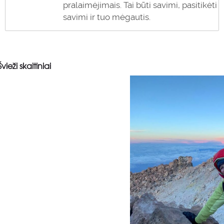
pralaimėjimais. Tai būti savimi, pasitikėti
savimi ir tuo mėgautis.
Švieži skaitiniai
0
0