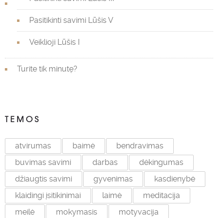
Pasitikinti savimi Lūšis V
Veiklioji Lūšis I
Turite tik minutę?
TEMOS
atvirumas
baimė
bendravimas
buvimas savimi
darbas
dėkingumas
džiaugtis savimi
gyvenimas
kasdienybė
klaidingi įsitikinimai
laimė
meditacija
meilė
mokymasis
motyvacija