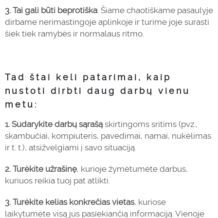
3. Tai gali būti beprotiška
. Šiame chaotiškame pasaulyje
dirbame nerimastingoje aplinkoje ir turime joje surasti
šiek tiek ramybės ir normalaus ritmo.
Tad štai keli patarimai, kaip
nustoti dirbti daug darbų vienu
metu:
1. Sudarykite darbų sąrašą
skirtingoms sritims (pvz.,
skambučiai, kompiuteris, pavedimai, namai, nukėlimas
ir t. t.), atsižvelgiami į savo situaciją.
2. Turėkite užrašinę
, kurioje žymėtumėte darbus,
kuriuos reikia tuoj pat atlikti.
3. Turėkite kelias konkrečias vietas
, kuriose
laikytumėte visą jus pasiekiančią informaciją. Vienoje