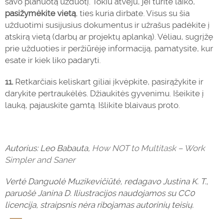
savo planuotą užduotį. Tokiu atveju, jei turite laiko,
pasižymėkite vietą
, ties kuria dirbate. Visus su šia
užduotimi susijusius dokumentus ir užrašus padėkite į
atskirą vietą (darbų ar projektų aplanką). Vėliau, sugrįžę
prie užduoties ir peržiūrėję informaciją, pamatysite, kur
esate ir kiek liko padaryti.
11.
Retkarčiais keliskart giliai įkvėpkite, pasirąžykite ir
darykite pertraukėlės. Džiaukitės gyvenimu. Išeikite į
lauką, pajauskite gamtą. Išlikite blaivaus proto.
Autorius: Leo Babauta,
How NOT to Multitask – Work
Simpler and Saner
Vertė Danguolė Muzikevičiūtė, redagavo Justina K. T.,
paruošė Janina D.
Iliustracijos naudojamos su CC0
licencija, straipsnis nėra ribojamas autorinių teisių.