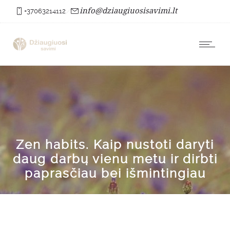
info@dziaugiuosisavimi.lt
+37063214112
Zen habits. Kaip nustoti daryti
daug darbų vienu metu ir dirbti
paprasčiau bei išmintingiau