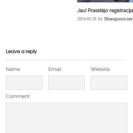
Jau! Prasidėjo registracija į Pasitikinčią savimi Lūšį 2024
2024-02-29
by
Džiaugiuosi savimi
in
Naujienos
Leave a reply
Name
Email
Website
Comment