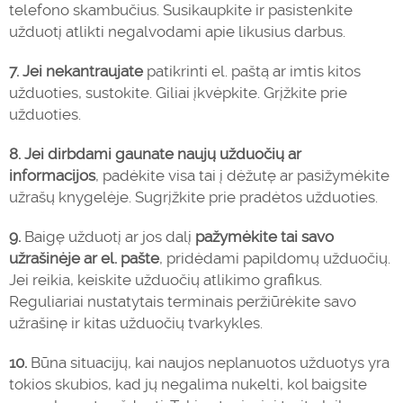
telefono skambučius. Susikaupkite ir pasistenkite
užduotį atlikti negalvodami apie likusius darbus.
7. Jei nekantraujate
patikrinti el. paštą ar imtis kitos
užduoties, sustokite. Giliai įkvėpkite. Grįžkite prie
užduoties.
8. Jei dirbdami gaunate naujų užduočių ar
informacijos
, padėkite visa tai į dėžutę ar pasižymėkite
užrašų knygelėje. Sugrįžkite prie pradėtos užduoties.
9.
Baigę užduotį ar jos dalį
pažymėkite tai savo
užrašinėje ar el. pašte
, pridėdami papildomų užduočių.
Jei reikia, keiskite užduočių atlikimo grafikus.
Reguliariai nustatytais terminais peržiūrėkite savo
užrašinę ir kitas užduočių tvarkykles.
10.
Būna situacijų, kai naujos neplanuotos užduotys yra
tokios skubios, kad jų negalima nukelti, kol baigsite