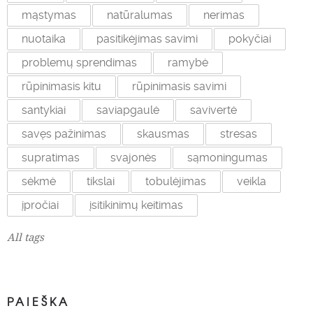
mąstymas
natūralumas
nerimas
nuotaika
pasitikėjimas savimi
pokyčiai
problemų sprendimas
ramybė
rūpinimasis kitu
rūpinimasis savimi
santykiai
saviapgaulė
savivertė
savęs pažinimas
skausmas
stresas
supratimas
svajonės
sąmoningumas
sėkmė
tikslai
tobulėjimas
veikla
įpročiai
įsitikinimų keitimas
All tags
PAIEŠKA