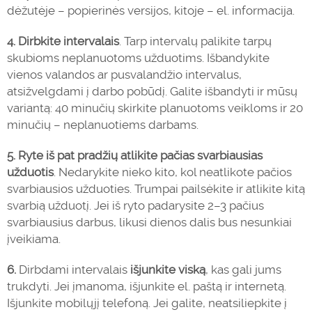
dėžutėje – popierinės versijos, kitoje – el. informacija.
4. Dirbkite intervalais
. Tarp intervalų palikite tarpų
skubioms neplanuotoms užduotims. Išbandykite
vienos valandos ar pusvalandžio intervalus,
atsižvelgdami į darbo pobūdį. Galite išbandyti ir mūsų
variantą: 40 minučių skirkite planuotoms veikloms ir 20
minučių – neplanuotiems darbams.
5. Ryte iš pat pradžių atlikite pačias svarbiausias
užduotis
. Nedarykite nieko kito, kol neatlikote pačios
svarbiausios užduoties. Trumpai pailsėkite ir atlikite kitą
svarbią užduotį. Jei iš ryto padarysite 2–3 pačius
svarbiausius darbus, likusi dienos dalis bus nesunkiai
įveikiama.
6.
Dirbdami intervalais
išjunkite viską
, kas gali jums
trukdyti. Jei įmanoma, išjunkite el. paštą ir internetą.
Išjunkite mobilųjį telefoną. Jei galite, neatsiliepkite į