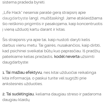
sistema pradeda byrėti.
„Life Hack“ neseniai parašė gerą straipsnį apie
daugdarbystę
(angl.
multitasking
). Jame atskleidžiama
šio reiškinio prigimtis ir pasakojama, kaip koncentruotis
į vieną užduotį kartu darant ir kitas.
Šis straipsnis yra apie tai, kaip nustoti daryti kelis
darbus vienu metu. Tai gairės, nusakančios, kaip dirbti,
kad psichinei sveikatai būtų kuo paprasčiau. Iš pradžių
pateikiame kelias priežastis,
kodėl neverta
užsiimti
daugdarbyste:
1. Tai mažiau efektyvu
, nes kitai užduočiai reikalinga
kita informacija, o paskui turite vėl sugrįžti prie
ankstesnės užduoties.
2. Tai sudėtingiau
, keliama daugiau streso ir padaroma
daugiau klaidų.