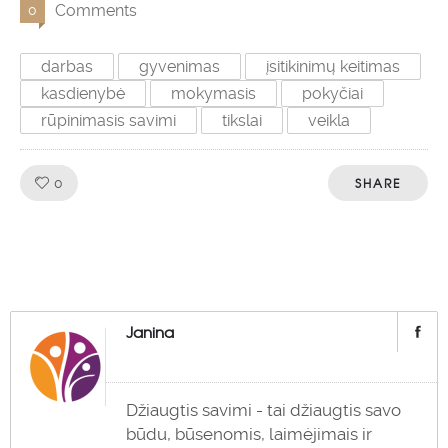
Comments
0
darbas
gyvenimas
įsitikinimų keitimas
kasdienybė
mokymasis
pokyčiai
rūpinimasis savimi
tikslai
veikla
Like!
SHARE
0
Janina
Džiaugtis savimi - tai džiaugtis savo
būdu, būsenomis, laimėjimais ir