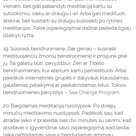
vienam, bet gali pabandyti meditaciją kartu su
sutuoktiniu, vaiku ar draugu (-e). Arba gali medituoti
atskirai, bet susitarti su draugu susisiekti po rytinės
meditacijos. Tokie įsipareigojimai dažnai padeda ilgiau
išlaikyti ryžtą.
19. Susirask bendruomenę. Dar geriau – susirask
medituojančių žmonių bendruomenę ir prisijunk prie
jų. Tai galėtų būti, pavyzdžiui, Zen ar Tibeto
bendruomenės, kur ateitum kartu pamedituoti. Arba
paieškok internetinės grupės ir dalyvauk klausdamas,
gaudamas palaikymą ar paskatindamas kitus. Tokios
bendruomenės pavyzdys –
Sea Change Program
.
20. Baigdamas meditaciją nusišypsok. Po dviejų
minučių meditavimo nusišypsok. Padėkok sau, kad
atradai laiko ir praleidai šias dvi minutes su savimi, kad
atsidavei ir įgyvendinai savo įsipareigojimą, kad leidai
laiką pažindamas save ir bandydamas artimiau