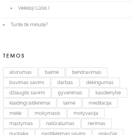
Veiklioji Lūšis I
Turite tik minutę?
TEMOS
atvirumas
baimė
bendravimas
buvimas savimi
darbas
dėkingumas
džiaugtis savimi
gyvenimas
kasdienybė
klaidingi įsitikinimai
laimė
meditacija
meilė
mokymasis
motyvacija
mąstymas
natūralumas
nerimas
nuotaika
pasitikėjimas savimi
pokyčiai