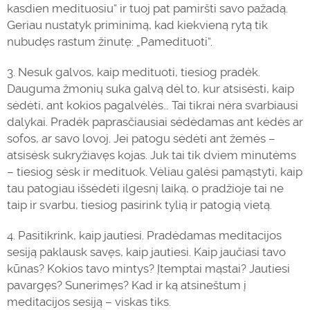
kasdien medituosiu“ ir tuoj pat pamiršti savo pažadą.
Geriau nustatyk priminimą, kad kiekvieną rytą tik
nubudęs rastum žinutę: „Pamedituoti“.
3. Nesuk galvos, kaip medituoti, tiesiog pradėk.
Dauguma žmonių suka galvą dėl to, kur atsisėsti, kaip
sėdėti, ant kokios pagalvėlės… Tai tikrai nėra svarbiausi
dalykai. Pradėk paprasčiausiai sėdėdamas ant kėdės ar
sofos, ar savo lovoj. Jei patogu sėdėti ant žemės –
atsisėsk sukryžiavęs kojas. Juk tai tik dviem minutėms
– tiesiog sėsk ir medituok. Vėliau galėsi pamąstyti, kaip
tau patogiau išsėdėti ilgesnį laiką, o pradžioje tai ne
taip ir svarbu, tiesiog pasirink tylią ir patogią vietą.
4. Pasitikrink, kaip jautiesi. Pradėdamas meditacijos
sesiją paklausk savęs, kaip jautiesi. Kaip jaučiasi tavo
kūnas? Kokios tavo mintys? Įtemptai mąstai? Jautiesi
pavargęs? Sunerimęs? Kad ir ką atsineštum į
meditacijos sesiją – viskas tiks.