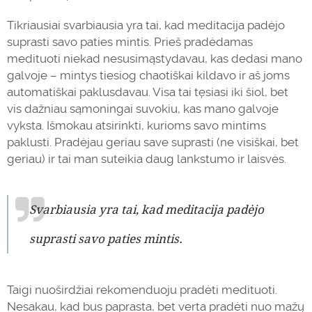
Tikriausiai svarbiausia yra tai, kad meditacija padėjo
suprasti savo paties mintis. Prieš pradėdamas
medituoti niekad nesusimąstydavau, kas dedasi mano
galvoje – mintys tiesiog chaotiškai kildavo ir aš joms
automatiškai paklusdavau. Visa tai tęsiasi iki šiol, bet
vis dažniau sąmoningai suvokiu, kas mano galvoje
vyksta. Išmokau atsirinkti, kurioms savo mintims
paklusti. Pradėjau geriau save suprasti (ne visiškai, bet
geriau) ir tai man suteikia daug lankstumo ir laisvės.
Svarbiausia yra tai, kad meditacija padėjo
suprasti savo paties mintis.
Taigi nuoširdžiai rekomenduoju pradėti medituoti.
Nesakau, kad bus paprasta, bet verta pradėti nuo mažų