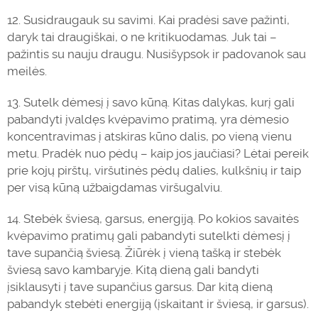
12. Susidraugauk su savimi. Kai pradėsi save pažinti,
daryk tai draugiškai, o ne kritikuodamas. Juk tai –
pažintis su nauju draugu. Nusišypsok ir padovanok sau
meilės.
13. Sutelk dėmesį į savo kūną. Kitas dalykas, kurį gali
pabandyti įvaldęs kvėpavimo pratimą, yra dėmesio
koncentravimas į atskiras kūno dalis, po vieną vienu
metu. Pradėk nuo pėdų – kaip jos jaučiasi? Lėtai pereik
prie kojų pirštų, viršutinės pėdų dalies, kulkšnių ir taip
per visą kūną užbaigdamas viršugalviu.
14. Stebėk šviesą, garsus, energiją. Po kokios savaitės
kvėpavimo pratimų gali pabandyti sutelkti dėmesį į
tave supančią šviesą. Žiūrėk į vieną tašką ir stebėk
šviesą savo kambaryje. Kitą dieną gali bandyti
įsiklausyti į tave supančius garsus. Dar kitą dieną
pabandyk stebėti energiją (įskaitant ir šviesą, ir garsus).