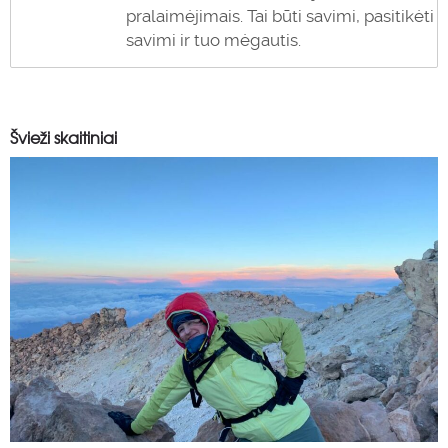
pralaimėjimais. Tai būti savimi, pasitikėti
savimi ir tuo mėgautis.
Švieži skaitiniai
0
0