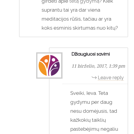
girdėti apie
tetą gydymą
? Kiek
suprantu tai yra dar viena
meditacijos rūšis, tačiau ar yra
koks esminis skirtumas nuo kitų?
Džiaugiuosi savimi
11 birželio, 2017, 1:39 pm
Leave reply
Sveiki, Ieva. Teta
gydymu per daug
nesu domėjusis, tad
kažkokių taiklių
pastebėjimų negaliu