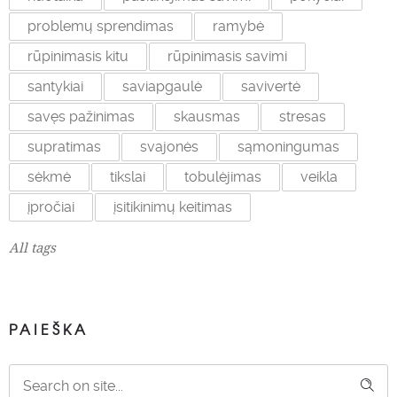
problemų sprendimas
ramybė
rūpinimasis kitu
rūpinimasis savimi
santykiai
saviapgaulė
savivertė
savęs pažinimas
skausmas
stresas
supratimas
svajonės
sąmoningumas
sėkmė
tikslai
tobulėjimas
veikla
įpročiai
įsitikinimų keitimas
All tags
PAIEŠKA