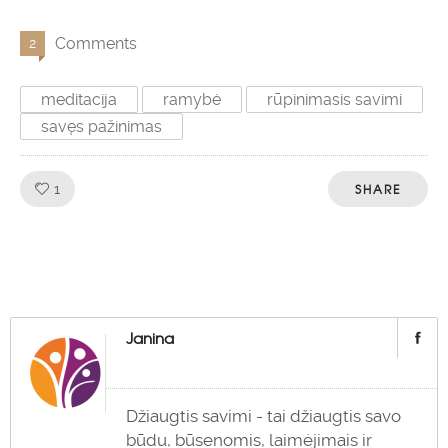
Comments
2
meditacija
ramybė
rūpinimasis savimi
savęs pažinimas
Like!
SHARE
1
Janina
Džiaugtis savimi - tai džiaugtis savo
būdu, būsenomis, laimėjimais ir