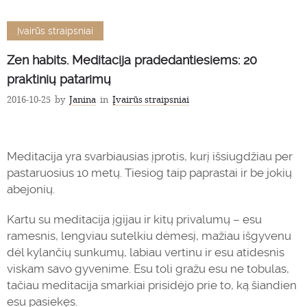
Įvairūs straipsniai
Zen habits. Meditacija pradedantiesiems: 20
praktinių patarimų
2016-10-25
by
Janina
in
Įvairūs straipsniai
Meditacija yra svarbiausias įprotis, kurį išsiugdžiau per
pastaruosius 10 metų. Tiesiog taip paprastai ir be jokių
abejonių.
Kartu su meditacija įgijau ir kitų privalumų – esu
ramesnis, lengviau sutelkiu dėmesį, mažiau išgyvenu
dėl kylančių sunkumų, labiau vertinu ir esu atidesnis
viskam savo gyvenime. Esu toli gražu esu ne tobulas,
tačiau meditacija smarkiai prisidėjo prie to, ką šiandien
esu pasiekęs.