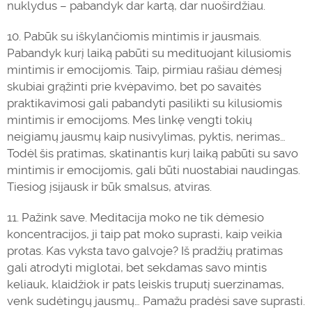
nuklydus – pabandyk dar kartą, dar nuoširdžiau.
10. Pabūk su iškylančiomis mintimis ir jausmais.
Pabandyk kurį laiką pabūti su medituojant kilusiomis
mintimis ir emocijomis. Taip, pirmiau rašiau dėmesį
skubiai grąžinti prie kvėpavimo, bet po savaitės
praktikavimosi gali pabandyti pasilikti su kilusiomis
mintimis ir emocijoms. Mes linkę vengti tokių
neigiamų jausmų kaip nusivylimas, pyktis, nerimas…
Todėl šis pratimas, skatinantis kurį laiką pabūti su savo
mintimis ir emocijomis, gali būti nuostabiai naudingas.
Tiesiog įsijausk ir būk smalsus, atviras.
11. Pažink save. Meditacija moko ne tik dėmesio
koncentracijos, ji taip pat moko suprasti, kaip veikia
protas. Kas vyksta tavo galvoje? Iš pradžių pratimas
gali atrodyti miglotai, bet sekdamas savo mintis
keliauk, klaidžiok ir pats leiskis truputį suerzinamas,
venk sudėtingų jausmų… Pamažu pradėsi save suprasti.