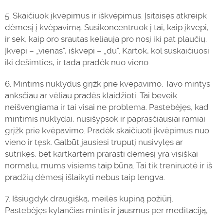
5. Skaičiuok įkvėpimus ir iškvėpimus. Įsitaisęs atkreipk
dėmesį į kvėpavimą. Susikoncentruok į tai, kaip įkvepi,
ir sek, kaip oro srautas keliauja pro nosį iki pat plaučių.
Įkvepi – „vienas“, iškvepi – „du“. Kartok, kol suskaičiuosi
iki dešimties, ir tada pradėk nuo vieno.
6. Mintims nuklydus grįžk prie kvėpavimo. Tavo mintys
anksčiau ar vėliau pradės klaidžioti. Tai beveik
neišvengiama ir tai visai ne problema. Pastebėjęs, kad
mintimis nuklydai, nusišypsok ir paprasčiausiai ramiai
grįžk prie kvėpavimo. Pradėk skaičiuoti įkvėpimus nuo
vieno ir tęsk. Galbūt jausiesi truputį nusivylęs ar
sutrikęs, bet kartkartėm prarasti dėmesį yra visiškai
normalu, mums visiems taip būna. Tai tik treniruotė ir iš
pradžių dėmesį išlaikyti nebus taip lengva.
7. Išsiugdyk draugišką, meilės kupiną požiūrį.
Pastebėjęs kylančias mintis ir jausmus per meditaciją,