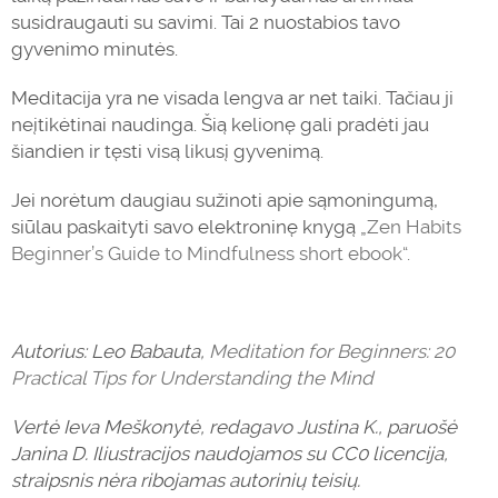
susidraugauti su savimi. Tai 2 nuostabios tavo
gyvenimo minutės.
Meditacija yra ne visada lengva ar net taiki. Tačiau ji
neįtikėtinai naudinga. Šią kelionę gali pradėti jau
šiandien ir tęsti visą likusį gyvenimą.
Jei norėtum daugiau sužinoti apie sąmoningumą,
siūlau paskaityti savo elektroninę knygą „
Zen Habits
Beginner’s Guide to Mindfulness short ebook“.
Autorius: Leo Babauta,
Meditation for Beginners: 20
Practical Tips for Understanding the Mind
Vertė Ieva Meškonytė, redagavo Justina K., paruošė
Janina D. I
liustracijos naudojamos su CC0 licencija,
straipsnis nėra ribojamas autorinių teisių.