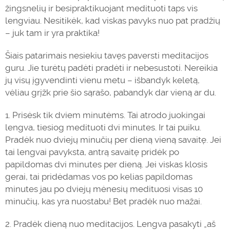
žingsnelių ir besipraktikuojant medituoti taps vis
lengviau. Nesitikėk, kad viskas pavyks nuo pat pradžių
– juk tam ir yra praktika!
Šiais patarimais nesiekiu tavęs paversti meditacijos
guru. Jie turėtų padėti pradėti ir nebesustoti. Nereikia
jų visų įgyvendinti vienu metu – išbandyk keletą,
vėliau grįžk prie šio sąrašo, pabandyk dar vieną ar du.
1. Prisėsk tik dviem minutėms. Tai atrodo juokingai
lengva, tiesiog medituoti dvi minutes. Ir tai puiku.
Pradėk nuo dviejų minučių per dieną vieną savaitę. Jei
tai lengvai pavyksta, antrą savaitę pridėk po
papildomas dvi minutes per dieną. Jei viskas klosis
gerai, tai pridėdamas vos po kelias papildomas
minutes jau po dviejų mėnesių medituosi visas 10
minučių, kas yra nuostabu! Bet pradėk nuo mažai.
2. Pradėk dieną nuo meditacijos. Lengva pasakyti „aš