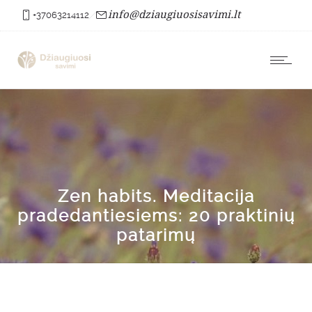
info@dziaugiuosisavimi.lt
+37063214112
Zen habits. Meditacija
pradedantiesiems: 20 praktinių
patarimų