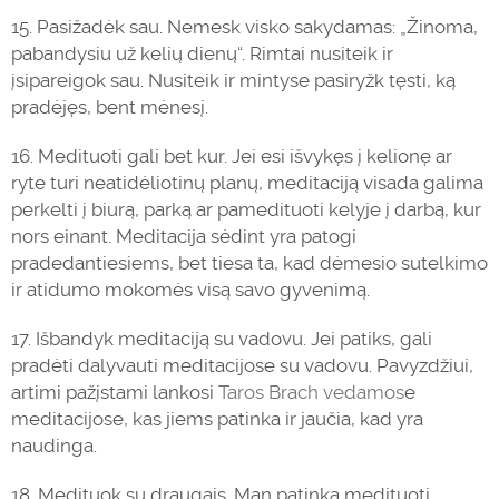
15. Pasižadėk sau. Nemesk visko sakydamas: „Žinoma,
pabandysiu už kelių dienų“. Rimtai nusiteik ir
įsipareigok sau. Nusiteik ir mintyse pasiryžk tęsti, ką
pradėjęs, bent mėnesį.
16. Medituoti gali bet kur. Jei esi išvykęs į kelionę ar
ryte turi neatidėliotinų planų, meditaciją visada galima
perkelti į biurą, parką ar pamedituoti kelyje į darbą, kur
nors einant. Meditacija sėdint yra patogi
pradedantiesiems, bet tiesa ta, kad dėmesio sutelkimo
ir atidumo mokomės visą savo gyvenimą.
17. Išbandyk meditaciją su vadovu. Jei patiks, gali
pradėti dalyvauti meditacijose su vadovu. Pavyzdžiui,
artimi pažįstami lankosi
Taros Brach vedamos
e
meditacijose, kas jiems patinka ir jaučia, kad yra
naudinga.
18. Medituok su draugais. Man patinka medituoti