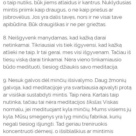
o taip nutiks, būk jiems atlaidus ir kantrus. Nuklydusias
mintis priimk kaip draugus, o ne kaip priešus ar
įsibrovėlius. Jos yra dalis tavęs, nors ir ne visai tave
apibūdina. Būk draugiškas ir ne per griežtas.
8. Neišgyvenk manydamas, kad kažką darai
netinkamai. Tikriausiai vis tiek išgyvensi, kad kažką
atlieki ne taip. Ir tai gerai, mes visi išgyvenam. Tačiau iš
tiesų viską darai tinkamai. Nėra vieno tinkamiausio
būdo medituoti, tiesiog džiaukis savo meditacija.
9. Nesuk galvos dėl minčių išsivalymo. Daug žmonių
galvoja, kad meditacijoje yra svarbiausia apvalyti protą
ar visiškai sustabdyti mintis. Taip nėra. Kartais taip
nutinka, tačiau tai nėra meditacijos
tikslas
. Viskas
normalu, jei medituojant kyla minčių. Mums visiems jų
kyla. Mūsų smegenys yra lyg minčių fabrikai, kurių
negali tiesiog išjungti. Tad geriau treniruokis
koncentruoti dėmesį, o išsiblaškius ar mintimis