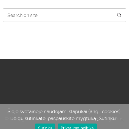
Šioje svetainėje naudojami slapukai (angl. cookies).
Jeigu sutinkate, paspauskite mygtuką „Sutinku“.
© Džiaugiuosi savimi, 2012-2024. Visos teisės saugomos.
Sutinku
Privatumo politika