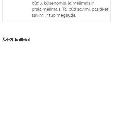
būdu, būsenomis, laimėjimais ir
pralaimėjimais. Tai būti savimi, pasitikėti
savimi ir tuo mėgautis.
Švieži skaitiniai
0
0