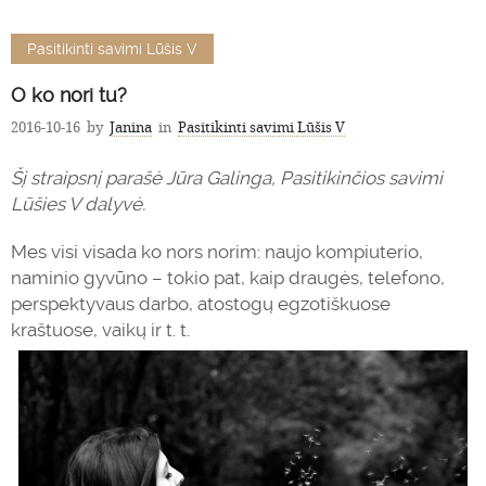
Pasitikinti savimi Lūšis V
O ko nori tu?
2016-10-16
by
Janina
in
Pasitikinti savimi Lūšis V
Šį straipsnį parašė Jūra Galinga, Pasitikinčios savimi
Lūšies V dalyvė.
Mes visi visada ko nors norim: naujo kompiuterio,
naminio gyvūno – tokio pat, kaip draugės, telefono,
perspektyvaus darbo, atostogų egzotiškuose
kraštuose, vaikų ir t. t.