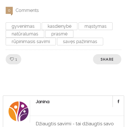
Comments
0
gyvenimas
kasdienybė
mąstymas
natūralumas
prasmė
rūpinimasis savimi
savęs pažinimas
Like!
SHARE
1
Janina
Džiaugtis savimi - tai džiaugtis savo