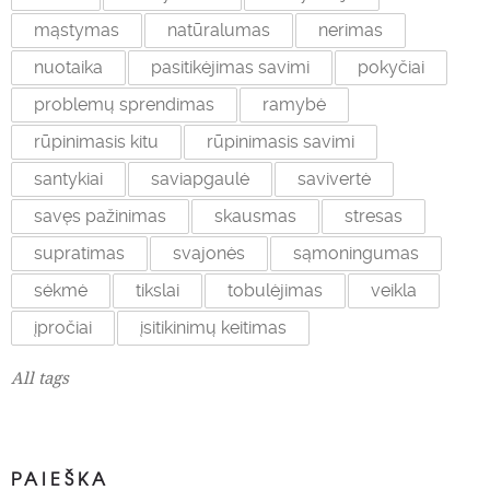
mąstymas
natūralumas
nerimas
nuotaika
pasitikėjimas savimi
pokyčiai
problemų sprendimas
ramybė
rūpinimasis kitu
rūpinimasis savimi
santykiai
saviapgaulė
savivertė
savęs pažinimas
skausmas
stresas
supratimas
svajonės
sąmoningumas
sėkmė
tikslai
tobulėjimas
veikla
įpročiai
įsitikinimų keitimas
All tags
PAIEŠKA