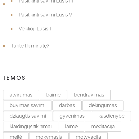
Pasitikinti savimi Lūšis III
Pasitikinti savimi Lūšis V
Veiklioji Lūšis I
Turite tik minutę?
TEMOS
atvirumas
baimė
bendravimas
buvimas savimi
darbas
dėkingumas
džiaugtis savimi
gyvenimas
kasdienybė
klaidingi įsitikinimai
laimė
meditacija
meilė
mokymasis
motyvacija