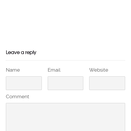
Jau! Prasidėjo registracija į Pasitikinčią savimi Lūšį 2024
2024-02-29
by
Džiaugiuosi savimi
in
Naujienos
Leave a reply
Name
Email
Website
Comment