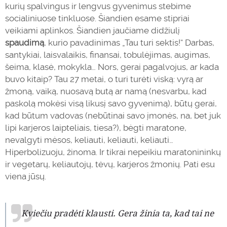
kurių spalvingus ir lengvus gyvenimus stebime
socialiniuose tinkluose. Šiandien esame stipriai
veikiami aplinkos. Šiandien jaučiame didžiulį
spaudimą
, kurio pavadinimas „Tau turi sektis!“ Darbas,
santykiai, laisvalaikis, finansai, tobulėjimas, augimas,
šeima, klasė, mokykla… Nors, gerai pagalvojus, ar kada
buvo kitaip? Tau 27 metai, o turi turėti viską: vyrą ar
žmoną, vaiką, nuosavą butą ar namą (nesvarbu, kad
paskolą mokėsi visą likusį savo gyvenimą), būtų gerai,
kad būtum vadovas (nebūtinai savo įmonės, na, bet juk
lipi karjeros laipteliais, tiesa?), bėgti maratone,
nevalgyti mėsos, keliauti, keliauti, keliauti…
Hiperbolizuoju, žinoma. Ir tikrai nepeikiu maratonininkų
ir vegetarų, keliautojų, tėvų, karjeros žmonių. Pati esu
viena jūsų.
Kviečiu pradėti klausti. Gera žinia ta, kad tai ne