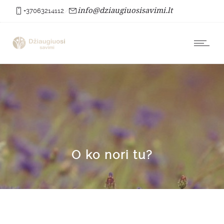
info@dziaugiuosisavimi.lt
+37063214112
O ko nori tu?