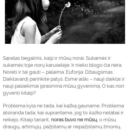
Sąrašas begalinis, kaip ir mūsų norai. Sukamės ir
sukamės toje norų karuselėje. Ir nieko blogo čia nėra.
Norėti ir tai gauti – palaima. Euforija. Džiaugsmas.
Daiktavardį parinkite patys. Esmė aiški – nauji daiktai ir
nauji pasiekimai įprasmina mūsų gyvenimą. O kas nori
gyventi kitaip?
Problema kyla ne tada, kai kažką gauname. Problema
atsiranda tada, kai suprantame, jog to
kažko
nelabai ir
reikėjo. Kitaip tariant,
noras buvo ne mūsų
, o mūsų
draugų, artimųjų, pažįstamų ar nepažįstamų žmonių,