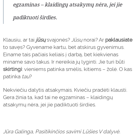
egzaminas – klaidingų atsakymų nėra, jei jie
padiktuoti širdies.
Klausiu, ar tai
jūsų
svajonės?
Jūsų
norai? Ar
paklausiate
to savęs? Gyvename kartu, bet atskirus gyvenimus.
Einame tais pačiais keliais į darbą, bet kiekvienas
miname savo takus. Ir nereikia jų lyginti. Jie turi būti
skirtingi
: vieniems patinka smėlis, kitiems – žolė. O kas
patinka
tau
?
Nekviečiu dalytis atsakymais. Kviečiu pradėti klausti.
Gera žinia ta, kad tai ne egzaminas – klaidingų
atsakymų nėra, jei jie padiktuoti širdies.
Jūra Galinga, Pasitikinčios savimi Lūšies V dalyvė.