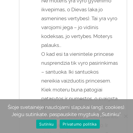
Ne moteris yra vyro gyvenimo
ikvepimas, o Dievas (aka jo
asmenines vertybes). Tai yra vyro
varojomi jega – jo vidinis
kodeksas, jo vertybes. Moterys
palauks…
O kad esi ta vienintele princese
nusprendzia tik vyro pasirinkimas
– santuoka. Iki santuokos
nereikia vaizduotis princesem.
Kiek moteru buna patogiai
patasytos ir numestos, o svaigsta
Šioje svetainėje naudojami slapukai (angl. cookies).
apie savo ”santykius”.
Jeigu sutinkate, paspauskite mygtuką „Sutinku“.
Tokius rasinelius pradeda rasineti
Sutinku
Privatumo politika
kai lieka senmerges ant 30. Ir