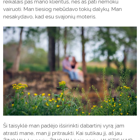
reikalais pas mano klientus, nes aš pati nemoku
vairuoti. Man tiesiog nebūdavo tokių dalykų. Man
nesakydavo, kad esu svajonių moteris.
Ši taisyklė man padėjo išsirinkti dabartinį vyrą: jam
atrasti mane, man jį pritraukti. Kai sutikau jį, aš jau