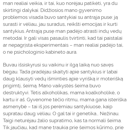
man realiai veikia, ir tai, kuo norėjau patikėti, yra du
skirtingi dalykai. Didžiosios mano gyvenimo
problemos visada buvo santykiai su antrąja puse: ją
surasti ir vėliau, jau suradus, reikšti emocijas ir kurti
santykius. Antrąją pusę man padėjo atrasti indų vedų
metodai. Ir gali visas pasaulis tvirtinti, kad tai paistalai
ar nepagrįsta eksperimentais – man realiai padėjo tai,
o ne psichologinio kabineto aura.
Buvau išsiskyrusi su vaikinu ir ilgą laiką nuo savęs
bėgau. Tada pradėjau skaityti apie santykius ir labai
daug klausyti vedų išminties apie vyrišką ir moterišką
prigimtį, šeimą. Mano vaikystės šeima buvo
destruktyvi. Tėtis alkoholikas, mama koalkoholikė, o
kartu ir aš. Gyvenome tėčio ritmu, mama gana isteriška
asmenybė – tai iš jos perėmiau santykiuose, kaip
supratau daug vėliau. O gal tai ir genetika… Nežinau.
Taigi neturėjau žalio supratimo, kas ta normali šeima.
Tik jaučiau, kad mane traukia prie šeimos kūrimo, prie