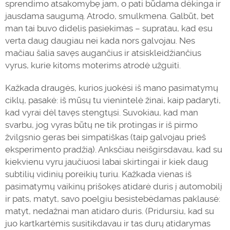
sprendimo atsakomybę jam, o pati būdama
dėkinga
ir
jausdama saugumą. Atrodo, smulkmena. Galbūt, bet
man tai buvo didelis pasiekimas – supratau, kad esu
verta daug daugiau nei kada nors galvojau. Nes
mačiau šalia savęs augančius ir atsiskleidžiančius
vyrus, kurie kitoms moterims atrodė užguiti.
Kažkada draugės, kurios juokėsi iš mano pasimatymų
ciklų, pasakė: iš mūsų tu vienintelė žinai, kaip pa
daryti
,
kad vyrai dėl tavęs stengtųsi. Suvokiau, kad man
svarbu, jog vyras būtų ne tik protingas ir iš pirmo
žvilgsnio geras bei simpatiškas (taip galvojau prieš
eksperimento pradžią). Anksčiau neišgirsdavau, kad su
kiekvienu vyru jaučiuosi labai skirtingai ir kiek daug
subtilių vidinių poreikių turiu. Kažkada vienas iš
pasimatymų vaikinų prišokęs atidarė duris į automobilį
ir pats, matyt, savo poelgiu besistebėdamas paklausė:
matyt, nedažnai man atidaro duris. (Pridursiu, kad su
juo kartkartėmis susitikdavau ir tas durų atidarymas