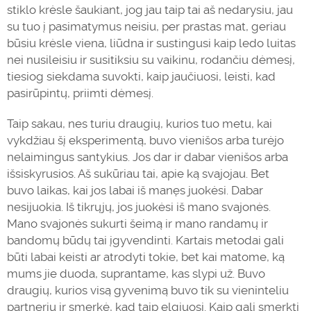
stiklo krėsle šaukiant, jog jau taip tai aš nedarysiu, jau
su tuo į pasimatymus neisiu, per prastas mat, geriau
būsiu krėsle viena, liūdna ir sustingusi kaip ledo luitas
nei nusileisiu ir susitiksiu su vaikinu, rodančiu dėmesį,
tiesiog siekdama suvokti, kaip jaučiuosi, leisti, kad
pasirūpintų, priimti dėmesį.
Taip sakau, nes turiu draugių, kurios tuo metu, kai
vykdžiau šį eksperimentą, buvo vienišos arba turėjo
nelaimingus santykius. Jos dar ir dabar vienišos arba
išsiskyrusios. Aš sukūriau tai, apie ką svajojau. Bet
buvo
laikas
, kai jos labai iš manęs juokėsi. Dabar
nesijuokia. Iš tikrųjų, jos juokėsi iš mano
svajonės
.
Mano
svajonės
sukurti šeimą ir mano randamų ir
bandomų būdų tai įgyvendinti. Kartais metodai gali
būti labai keisti ar atrodyti tokie, bet kai matome, ką
mums jie duoda, suprantame, kas slypi už. Buvo
draugių, kurios visą gyvenimą buvo tik su vieninteliu
partneriu ir smerkė, kad taip elgiuosi. Kaip gali smerkti