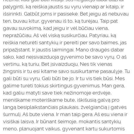
palyginti, ką reiškia jaustis su vyru vienaip ar kitaip, ir
išsirinkti. Galbūt joms ir pasisekė. Bet jeigu aš nebuvau
ten, buvau kitur, gyvenau iš to, ką turėjau. Taip pat
gavau suvokimą, kad jeigu ir vėl būčiau viena,
nepražūčiau. Aš vėl viską susikurčiau. Patyriau, ką
reiškia neturėti santykių ir pereiti per savo baimes, jas
pripažįstant. Ir jaustis laimingai. Mano draugės dabar
sako, kad neįsivaizduoja gyvenimo be savo vyrų. O aš
vertinu, ką turiu. Bet įsivaizduoju. Nes tik vienas
žingsnis ir tu esi kitame savo susikurtame pasaulyje. Tu
gali būti su vyru. Gali būti be jo. Ir tu vis tiek būsi. Mes
galime turėti tokius skirtingus gyvenimus. Man gera,
kad galiu matyti save tiek nežinomoje erdvėje,
meniškame moteriškame bute, iškišusią galvą pro
langą besiplaikstančiais plaukais, žvelgiančią į gatvės
šurmulį. Aš bute viena. Ir man taip gera. Aš esu viena ir
visiškai laisva. Ir būnant šeimoje, mokantis santykių
meno, planuojant vaikus, gyvenant kartu sukurtomis