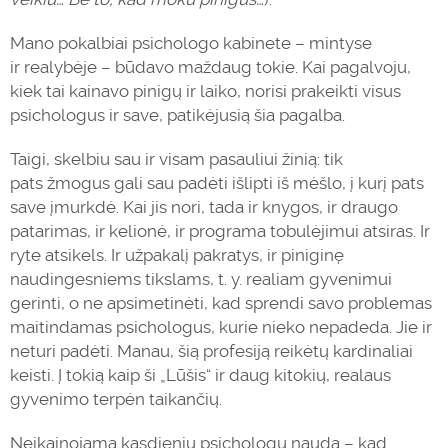
Mano
pokalbiai
psichologo kabinete – mintyse
ir
realybė
je – būdavo maždaug tokie. Kai pagalvoju,
kiek tai kainavo pinigų ir laiko, norisi prakeikti visus
psichologus ir save, patikėjusią šia pagalba.
Taigi, skelbiu sau ir visam pasauliui žinią: tik
pats
žmogus
gali sau padėti išlipti iš mėšlo, į kurį pats
save įmurkdė. Kai jis nori, tada ir knygos, ir draugo
patarimas, ir
kelionė
, ir programa tobulėjimui atsiras. Ir
ryte atsikels. Ir užpakalį pakratys, ir piniginę
naudingesniems tikslams, t. y. realiam gyvenimui
gerinti, o ne apsimetinėti, kad sprendi savo problemas
maitindamas psichologus, kurie nieko nepadeda. Jie ir
neturi padėti. Manau, šią profesiją reikėtų kardinaliai
keisti. Į tokią kaip ši „Lūšis“ ir daug kitokių, realaus
gyvenimo terpėn taikančių.
Neįkainojama kasdienių psichologų nauda – kad