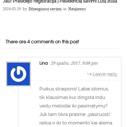
Jau! Prasidėjo registracija į Pasitikinčią savimi Lūšį 2024
2024-02-29
by
Džiaugiuosi savimi
in
Naujienos
There are 4 comments on this post
Lina
29 spalio, 2017, 9:08 pm
Leave reply
Puikus straipsnis! Labai įdomus,
tik klausimas kur dingsta indu
vedu metodai iki pasimatymu?
Juk tam tikra prasme „pasiruosti”
reikia ir iki to momento kai ateina