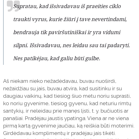
Supratau, kad išsivadavau iš praeities ciklo
traukti vyrus, kurie žiūri į tave nevertindami,
bendrauja tik paviršutiniškai ir yra vidumi
silpni. Išsivadavau, nes leidau sau tai padaryti.
Nes patikėjau, kad galiu būti gulbe.
Aš niekam nieko nežadėdavau, buvau nuoširdi,
nežaidžiau su jais, buvau atvira, kad susitinku ir su
daugiau vaikinų, kad tiesiog šiuo metu noriu suprasti,
ko noriu gyvenime, tiesiog gyvenu, kad neturiu rimtų
santykių, ir neleidau prie manęs lįsti, t. y. bučiuotis ar
panašiai. Pradėjau jaustis ypatinga. Viena ar ne viena
pirmą kartą gyvenime jaučiau, ką reiškia būti moterimi.
Girdėdavau komplimentų ir pradėjau jais tikėti.