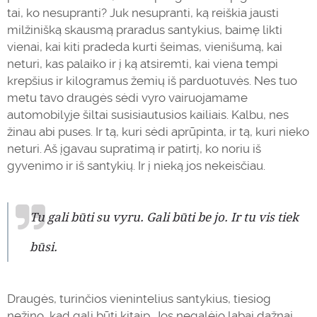
tai, ko nesupranti? Juk nesupranti, ką reiškia jausti
milžinišką skausmą praradus santykius, baimę likti
vienai, kai kiti pradeda kurti šeimas, vienišumą, kai
neturi, kas palaiko ir į ką atsiremti, kai viena tempi
krepšius ir kilogramus žemių iš parduotuvės. Nes tuo
metu tavo draugės sėdi vyro vairuojamame
automobilyje šiltai susisiautusios kailiais. Kalbu, nes
žinau abi puses. Ir tą, kuri sėdi aprūpinta, ir tą, kuri nieko
neturi. Aš įgavau supratimą ir patirtį, ko noriu iš
gyvenimo ir iš santykių. Ir į nieką jos nekeisčiau.
Tu gali būti su vyru. Gali būti be jo. Ir tu vis tiek
būsi.
Draugės, turinčios vienintelius santykius, tiesiog
nežino, kad gali būti kitaip. Jos negalėjo labai dažnai