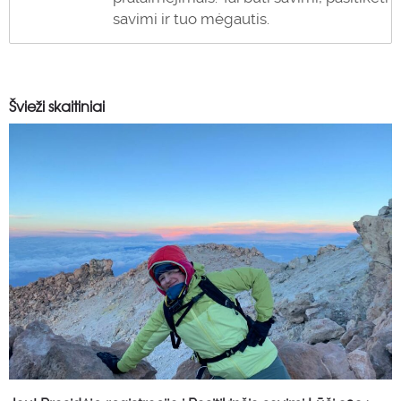
savimi ir tuo mėgautis.
Švieži skaitiniai
0
0