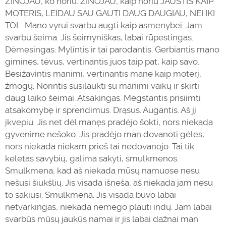
ŽINOJAU, ko noriu. ŽINOJAU, kaip noriu JAUSTIS KAIP
MOTERIS, LEIDAU SAU GAUTI DAUG DAUGIAU, NEI IKI
TOL. Mano vyrui svarbu augti kaip asmenybei. Jam
svarbu šeima. Jis šeimyniškas, labai rūpestingas.
Dėmesingas. Mylintis ir tai parodantis. Gerbiantis mano
gimines, tėvus, vertinantis juos taip pat, kaip savo.
Besižavintis manimi, vertinantis mane kaip moterį,
žmogų. Norintis susilaukti su manimi vaikų ir skirti
daug laiko šeimai. Atsakingas. Mėgstantis prisiimti
atsakomybę ir sprendimus. Drąsus. Augantis. Aš jį
įkvepiu. Jis net dėl manęs pradėjo šokti, nors niekada
gyvenime nešoko. Jis pradėjo man dovanoti gėles,
nors niekada niekam prieš tai nedovanojo. Tai tik
keletas savybių, galima sakyti, smulkmenos.
Smulkmena, kad aš niekada mūsų namuose nesu
nešusi šiukšlių. Jis visada išneša, aš niekada jam nesu
to sakiusi. Smulkmena. Jis visada buvo labai
netvarkingas, niekada nemėgo plauti indų. Jam labai
svarbūs mūsų jaukūs
namai
ir jis labai dažnai man