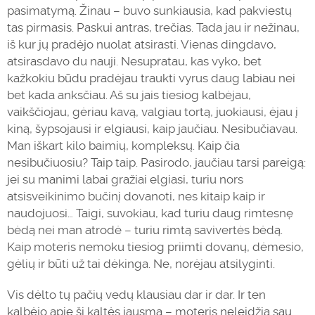
pasimatymą. Žinau – buvo sunkiausia, kad pakviestų
tas pirmasis. Paskui antras, trečias. Tada jau ir nežinau,
iš kur jų pradėjo nuolat atsirasti. Vienas dingdavo,
atsirasdavo du nauji. Nesupratau, kas vyko, bet
kažkokiu būdu pradėjau traukti vyrus daug labiau nei
bet kada anksčiau. Aš su jais tiesiog kalbėjau,
vaikščiojau, gėriau kavą, valgiau tortą, juokiausi, ėjau į
kiną, šypsojausi ir elgiausi, kaip jaučiau. Nesibučiavau.
Man iškart kilo
baimių
, kompleksų. Kaip čia
nesibučiuosiu? Taip taip. Pasirodo, jaučiau tarsi pareigą:
jei su manimi labai gražiai elgiasi, turiu nors
atsisveikinimo bučinį dovanoti, nes kitaip kaip ir
naudojuosi… Taigi, suvokiau, kad turiu daug rimtesnę
bėdą nei man atrodė – turiu rimtą savivertės bėdą.
Kaip moteris nemoku tiesiog priimti dovanų, dėmesio,
gėlių ir būti už tai
dėkinga
. Ne, norėjau atsilyginti.
Vis dėlto tų pačių vedų klausiau dar ir dar. Ir ten
kalbėjo apie šį kaltės jausmą – moteris neleidžia sau