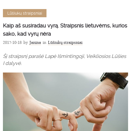
Lūšiukų straipsniai
Kaip aš susiradau vyrą. Straipsnis lietuvėms, kurios
sako, kad vyrų nėra
2017-10-18
by
Janina
in
Lūšiukų straipsniai
Šį straipsnį parašė Lapė Išmintingoji, Veikliosios Lūšies
I dalyvė.