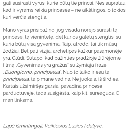
gali susirasti vyrus, kurie būtų tie princai. Nes supratau,
kad ir vyrams reikia princesės – ne aikštingos, o tokios,
kuri verčia stengtis.
Mano vyras prisipažino, jog visada norėjo surasti tą
princesę, tą vienintelę, dėl kurios galėtų stengtis, su
kuria būtų visą gyvenimą. Taip, atrodo, tai tik mūsų
žodžiai. Bet pati vizija, archetipas kažkur pasąmonėje
yra. Glūdi. Sutapo, kad pažinties pradžioje žiūrėjome
filmą „
Gyvenimas
yra gražus“ su žymiąja fraze
„
Buongiorno, principessa
“. Nuo to laiko ir esu ta
principessa
, taip mane vadina. Ne juokais, iš širdies.
Kartais užsimiršęs garsiai pavadina princese
parduotuvėje, tada susigėsta, kaip kiti sureaguos. O
man linksma.
Lapė Išmintingoji,
Veikiosios Lūšies
I dalyvė.