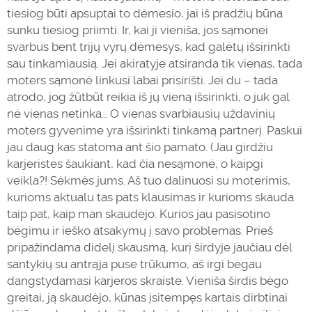
tiesiog būti apsuptai to dėmesio, jai iš pradžių būna
sunku tiesiog priimti. Ir, kai ji vieniša, jos sąmonei
svarbus bent trijų vyrų dėmesys, kad galėtų išsirinkti
sau tinkamiausią. Jei akiratyje atsiranda tik vienas, tada
moters sąmonė linkusi labai prisirišti. Jei du – tada
atrodo, jog žūtbūt reikia iš jų vieną išsirinkti, o juk gal
nė vienas netinka… O vienas svarbiausių uždavinių
moters gyvenime yra išsirinkti tinkamą partnerį. Paskui
jau daug kas statoma ant šio pamato. (Jau girdžiu
karjeristes šaukiant, kad čia nesąmonė, o kaipgi
veikla?! Sėkmės jums. Aš tuo
dalinuosi
su moterimis,
kurioms aktualu tas pats klausimas ir kurioms skauda
taip pat, kaip man skaudėjo. Kurios jau pasisotino
bėgimu ir ieško atsakymų į savo problemas. Prieš
pripažindama didelį skausmą, kurį širdyje jaučiau dėl
santykių su antrąja puse trūkumo, aš irgi bėgau
dangstydamasi karjeros skraiste. Vieniša širdis bėgo
greitai, ją skaudėjo, kūnas įsitempęs kartais dirbtinai