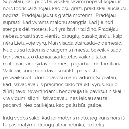
Supratau, kad prieš tai visiškai savimi nepasitikėjau, ir
nors teoriškai žinojau, kad esu graži, praktiškai jaučiausi
negraži. Pradėjau jaustis gražia moterimi. Pradėjau
suprasti, kad vyrams malonu stengtis, kad jie nori
stengtis dėl moters, kuri yra žavi ir tai žino. Pradėjau
nebesuprasti savo vienišų draugių, pasakojančių, kaip
nėra Lietuvoje vyrų. Man visada atsirasdavo dėmesio.
Nuėjus su keliomis draugėmis į miestą beveik visada
bent vienas, o dažniausiai keletas vaikinų labai
maloniai parodydavo dėmesį, pagarbiai, ne familiariai.
Vaikinai, kurie norėdavo susitikti, pakviesti
pasivaikščioti, domėdavosi mano vidumi. Supratau,
kad išsivadavau iš praeities ciklo traukti vyrus, kurie
žiūri į tave nevertindami, bendrauja tik paviršutiniškai ir
yra vidumi silpni. Išsivadavau, nes leidau sau tai
pa
daryti
. Nes patikėjau, kad galiu būti gulbe.
Indų vedos sako, kad jei moteris mato, jog kuris nors iš
tų pasimatymų draugų tikrai netinka, po kelių