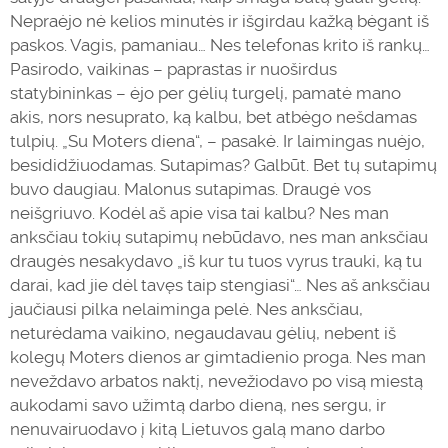
Nepraėjo nė kelios minutės ir išgirdau kažką bėgant iš
paskos. Vagis, pamaniau… Nes telefonas krito iš rankų…
Pasirodo, vaikinas – paprastas ir nuoširdus
statybininkas – ėjo per gėlių turgelį, pamatė mano
akis, nors nesuprato, ką kalbu, bet atbėgo nešdamas
tulpių. „Su Moters diena“, – pasakė. Ir laimingas nuėjo,
besididžiuodamas. Sutapimas? Galbūt. Bet tų sutapimų
buvo daugiau. Malonus sutapimas. Draugė vos
neišgriuvo. Kodėl aš apie visa tai kalbu? Nes man
anksčiau tokių sutapimų nebūdavo, nes man anksčiau
draugės nesakydavo „iš kur tu tuos vyrus trauki, ką tu
darai, kad jie dėl tavęs taip stengiasi“… Nes aš anksčiau
jaučiausi pilka nelaiminga pelė. Nes anksčiau,
neturėdama vaikino, negaudavau gėlių, nebent iš
kolegų Moters dienos ar gimtadienio proga. Nes man
neveždavo arbatos naktį, nevežiodavo po visą miestą
aukodami savo užimtą darbo dieną, nes sergu, ir
nenuvairuodavo į kitą Lietuvos galą mano darbo