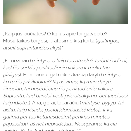
„Kaip jūs jaučiatės? O ką jūs apie tai galvojate?
Mūsų
laikas
baigėsi, pratęsime kitą kartą (
gailingos,
atseit suprantančios akys
).“
„E… nežinau (
mintyse: o kaip tau atrodo? Turbūt šūdinai,
kad čia sėdžiu penktadienio vakarą ir moku tau
pinigus
). E… nežinau, gal reikės kažką
daryti
(
mintyse:
ko tu čia prisikabinai? Ką aš žinau, ką man
daryti
,
žinočiau, tai nesėdėčiau čia penktadienio vakarą.
Suprantu, kad bandai vesti prie atsakymo, bet jaučiuosi
kaip idiotė…
). Aha, gerai, labai ačiū (
mintyse: pyyyp, tai
aišku, kaip visada, pačioj įdomiausioj vietoj… Ir ką
galima per tas keturiasdešimt penkias minutes
papasakoti, aš net nepradėjau… Nesuprantu, ką čia
veikiu… Be to, kad moku pinigus…
).“