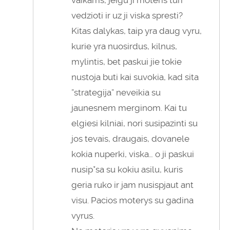
vedzioti ir uz ji viska spresti?
Kitas dalykas, taip yra daug vyru,
kurie yra nuosirdus, kilnus,
mylintis, bet paskui jie tokie
nustoja buti kai suvokia, kad sita
”strategija” neveikia su
jaunesnem merginom. Kai tu
elgiesi kilniai, nori susipazinti su
jos tevais, draugais, dovanele
kokia nuperki, viska… o ji paskui
nusip*sa su kokiu asilu, kuris
geria ruko ir jam nusispjaut ant
visu. Pacios moterys su gadina
vyrus.