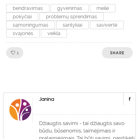
bendravimas
gyvenimas
meilė
pokyčiai
problemų sprendimas
sąmoningumas
santykiai
savivertė
svajonės
veikla
Like!
SHARE
1
Janina
Džiaugtis savimi - tai džiaugtis savo
būdu, būsenomis, laimėjimais ir
pralaimėjimais. Tai būti savimi, pasitikėti