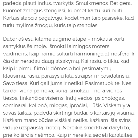
padeda plauti indus, tvarkytis. Smulkmenos. Bet gera,
kuomet
žmogus
stengiasi, kuomet kartu kuri buitį.
Kartais slapčia pagalvoju, kodėl man taip pasisekė, kad
turiu mylimą žmogų, kuris taip stengiasi.
Dabar aš esu kitame augimo etape – mokausi kurti
santykius šeimoje, išmokti laimingos moters
vaidmens, kaip namie sukurti harmoningą atmosferą. Ir
čia dar neradau daug atsakymų. Kai rasiu, o tikiu, kad,
kaip ir pirmu flirto ir dėmesio bei pasimatymų
klausimu, rasiu, parašysiu kitą straipsnį ir pasidalinsiu.
Savo tiesa. Kuri gali jums ir netikti. Pasimatuokite. Nes
tai dar viena pamoka, kurią išmokau – nėra vienos
tiesos, tinkančios visiems. Indų vedos, psichologas,
seminarai,
kelionė
, miegas, įpročiai, Lūšis. Viskam yra
savas
laikas
, padeda skirtingi būdai, o kartais jų visuma.
Kažkam mano būdas visiškai netiks, kažkam išlaisvins
viduje užspaustą moterį. Nereikia smerkti ar
daryti
to,
prie ko širdis nelimpa. Kaip ir nereikia sėdėti karalaitės