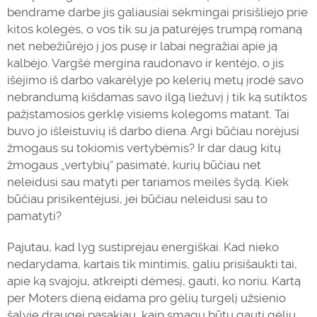
bendrame darbe jis galiausiai sėkmingai prisišliejo prie
kitos kolegės, o vos tik su ja paturėjęs trumpą romaną
net nebežiūrėjo į jos pusę ir labai negražiai apie ją
kalbėjo. Vargšė mergina raudonavo ir kentėjo, o jis
išėjimo iš darbo vakarėlyje po kelerių metų įrodė savo
nebrandumą kišdamas savo ilgą liežuvį į tik ką sutiktos
pažįstamosios gerklę visiems kolegoms matant. Tai
buvo jo išleistuvių iš darbo diena. Argi būčiau norėjusi
žmogaus su tokiomis vertybėmis? Ir dar daug kitų
žmogaus „vertybių“ pasimatė, kurių būčiau net
neleidusi sau matyti per tariamos
meilė
s šydą. Kiek
būčiau prisikentėjusi, jei būčiau neleidusi sau to
pamatyti?
Pajutau, kad lyg sustiprėjau energiškai. Kad nieko
nedarydama, kartais tik mintimis, galiu prisišaukti tai,
apie ką svajoju, atkreipti dėmesį, gauti, ko noriu. Kartą
per Moters dieną eidama pro gėlių turgelį užsienio
šalyje draugei pasakiau, kaip smagu būtų gauti gėlių.