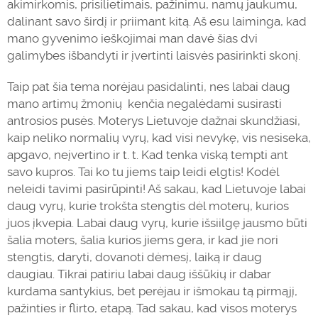
akimirkomis, prisilietimais, pažinimu, namų jaukumu,
dalinant savo širdį ir priimant kitą. Aš esu laiminga, kad
mano gyvenimo ieškojimai man davė šias dvi
galimybes išbandyti ir įvertinti
laisvė
s pasirinkti skonį.
Taip pat šia tema norėjau pasidalinti, nes labai daug
mano artimų žmonių kenčia negalėdami susirasti
antrosios pusės. Moterys Lietuvoje dažnai skundžiasi,
kaip neliko normalių vyrų, kad visi nevykę, vis nesiseka,
apgavo, neįvertino ir t. t. Kad tenka viską tempti ant
savo kupros. Tai ko tu jiems taip leidi elgtis! Kodėl
neleidi tavimi pasirūpinti! Aš sakau, kad Lietuvoje labai
daug vyrų, kurie trokšta stengtis dėl moterų, kurios
juos įkvepia. Labai daug vyrų, kurie išsiilgę jausmo būti
šalia moters, šalia kurios jiems gera, ir kad jie nori
stengtis,
daryti
, dovanoti dėmesį, laiką ir daug
daugiau. Tikrai patiriu labai daug iššūkių ir dabar
kurdama santykius, bet perėjau ir išmokau tą pirmąjį,
pažinties ir flirto, etapą. Tad sakau, kad visos moterys