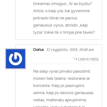
tinkamas zmogus… Ar as klystu?
Antra, o kaip yra, kai gyvenime
pritrauki tikrai ne pacius
geriausius vyrus, atrodo „kaip
tycia” tokie tik ir limpa prie taves?
Darius
12 rugpjūčio, 2018, 10:46 am
Leave reply
Na siaip vyras privalo pasodinti
moteri tiek teatre, restorane ar
koncerte. Kaip jis pasirupins
seima, kaip jis iskovos geriausias
vietas, materialu aprupinima
vaikams, jeigu ji moteris turi