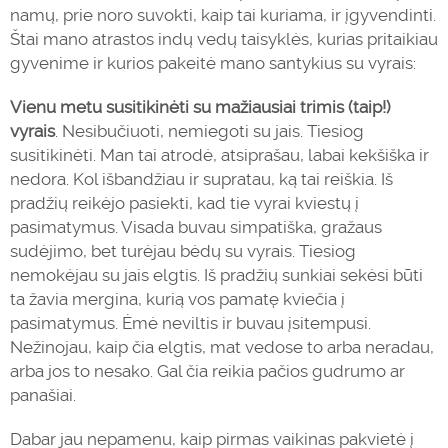
namų, prie noro suvokti, kaip tai kuriama, ir įgyvendinti.
Štai mano atrastos indų vedų taisyklės, kurias pritaikiau
gyvenime ir kurios pakeitė mano santykius su vyrais:
Vienu metu susitikinėti su mažiausiai trimis (taip!)
vyrais
. Nesibučiuoti, nemiegoti su jais. Tiesiog
susitikinėti. Man tai atrodė, atsiprašau, labai kekšiška ir
nedora. Kol išbandžiau ir supratau, ką tai reiškia. Iš
pradžių reikėjo pasiekti, kad tie vyrai kviestų į
pasimatymus. Visada buvau simpatiška, gražaus
sudėjimo, bet turėjau bėdų su vyrais. Tiesiog
nemokėjau su jais elgtis. Iš pradžių sunkiai sekėsi būti
ta žavia mergina, kurią vos pamatę kviečia į
pasimatymus. Ėmė ne
viltis
ir buvau įsitempusi.
Nežinojau, kaip čia elgtis, mat vedose to arba neradau,
arba jos to nesako. Gal čia reikia pačios gudrumo ar
panašiai.
Dabar jau nepamenu, kaip pirmas vaikinas pakvietė į