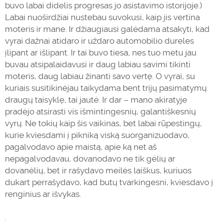
buvo labai didelis progresas jo asistavimo istorijoje.)
Labai nuoširdžiai nustebau suvokusi, kaip jis vertina
moteris ir mane. Ir džiaugiausi galėdama atsakyti, kad
vyrai dažnai atidaro ir uždaro automobilio dureles
įlipant ar išlipant. Ir tai buvo tiesa, nes tuo metu jau
buvau atsipalaidavusi ir daug labiau savimi tikinti
moteris, daug labiau žinanti savo vertę. O vyrai, su
kuriais susitikinėjau taikydama bent trijų pasimatymų
draugų taisyklę, tai jautė. Ir dar – mano akiratyje
pradėjo atsirasti vis išmintingesnių, galantiškesnių
vyrų. Ne tokių kaip šis vaikinas, bet labai rūpestingų,
kurie kviesdami į pikniką viską suorganizuodavo,
pagalvodavo apie maistą, apie ką net aš
nepagalvodavau, dovanodavo ne tik gėlių ar
dovanėlių, bet ir rašydavo
meilė
s laiškus, kuriuos
dukart perrašydavo, kad butų tvarkingesni, kviesdavo į
renginius ar išvykas.