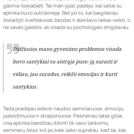
galima išsikalbėti. Tai man ypač padėjo, kai saitai su
aplinka buvo sutrūkinėję. Bet po to, kai baigdavau
išsilaižyti svarbiausias žaizdas ir ateidavo
laikas
veikti, o
ne savęs gailėtis, aš visada su psichologais strigdavau.
Didžiosios mano gyvenimo problemos visada
buvo santykiai su antrąja puse: ją surasti ir
vėliau, jau suradus, reikšti emocijas ir kurti
santykius.
Tada pradėjau ieškoti naudos seminaruose, emocijų
paleidimuose
ir straipsniuose. Pasinėriau labai giliai,
visą aplinką bandžiau įtikinti tik savo lankomų
seminarų
tiesa
, kol po kiek laiko supratau, kad tai, kas