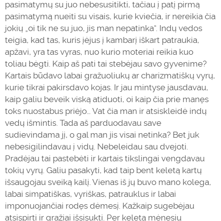
pasimatymų su juo nebesusitikti, tačiau į patį pirmą
pasimatymą nueiti su visais, kurie kviečia, ir nereikia čia
jokių „oi tik ne su juo, jis man nepatinka“. Indų vedos
teigia, kad tas, kuris įėjus į kambarį iškart patraukia,
apžavi, yra tas vyras, nuo kurio moteriai reikia kuo
toliau bėgti. Kaip aš pati tai stebėjau savo gyvenime?
Kartais būdavo labai gražuoliukų ar charizmatiškų vyrų,
kurie tikrai pakirsdavo kojas. Ir jau mintyse jausdavau,
kaip galiu beveik viską atiduoti, oi kaip čia prie manęs
toks nuostabus priėjo… Vat čia man ir atsiskleidė indų
vedų
išmintis
. Tada aš parduodavau save
sudievindama jį, o gal man jis visai netinka? Bet juk
nebesigilindavau į vidų. Nebeleidau sau dvejoti.
Pradėjau tai pastebėti ir kartais tikslingai vengdavau
tokių vyrų. Galiu pasakyti, kad taip bent keletą kartų
išsaugojau sveiką kailį. Vienas iš jų buvo mano kolega,
labai simpatiškas, vyriškas, patrauklus ir labai
imponuojančiai rodęs dėmesį. Kažkaip sugebėjau
atsispirti ir gražiai išsisukti. Per keletą mėnesių