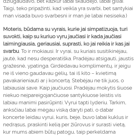
džiūgaudavo, bet kažkur labai skaudėjo, labai giliai.
Taigi, teko pripažinti, kad veikla yra svarbi, bet santykiai
man visada buvo svarbesni ir man jie labai nesiseka.)
Moteris, būdama su vyrais, kurie jai simpatizuoja, turi
suvokti, kaip su kuriuo vyru jaučiasi ir kada jaučiasi
laimingiausia, geriausiai, suprasti, ko jai reikia ir kas jai
svarbu
. To ir mokiausi. Ir vyrai, su kuriais susitikinėjau,
jautė, kad nesu desperatiška. Pradėjau atsigauti, jaustis
gražesnė, ypatinga. Girdėdavau komplimentų, ir jeigu
ne iš vieno gaudavau gėlių, tai iš kito – kvietimą
pavakarieniauti ar į koncertą. Stebėjau ne tik juos, o
labiausiai save. Kaip jaučiuosi. Pradėjau mokytis šiuose
niekuo neįpareigojančiuose santykiuose leistis vis
labiau manimi pasirūpinti. Vyrui tapti lyderiu. Tarkim,
anksčiau labai mėgau viską
daryti
pati, o dabar
koncerte leidau vyrui, kuris, beje, buvo labai kuklus ir
nedrąsus, praskinti kelią per žiūrovus ir surasti vietą,
kur mums abiem būtų patogu, taip perkeldama